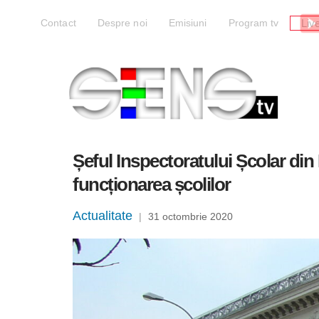
Liv
Contact
Despre noi
Emisiuni
Program tv
Șeful Inspectoratului Școlar din 
funcționarea școlilor
Actualitate
|
31 octombrie 2020