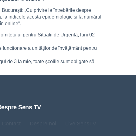
București: „Cu privire la întrebările despre
ă, la indicele acesta epidemiologic și la numărul
în online”.
omitetului pentru Situații de Urgență, luni 02
e funcţionare a unităţilor de învăţământ pentru
gul de 3 la mie, toate școlile sunt obligate să
Despre Sens TV
Contact
Despre noi
Live SensTV