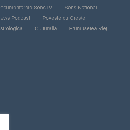
ocumentarele SensTV
Sens Național
ews Podcast
Poveste cu Oreste
strologica
Culturalia
Frumusetea Vieții