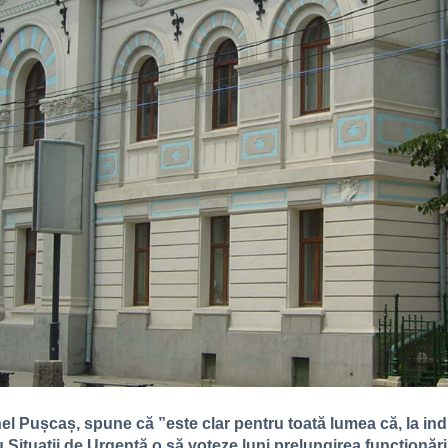
nel Pușcaș, spune că ”este clar pentru toată lumea că, la in
 Situații de Urgență o să voteze luni prelungirea funcționării