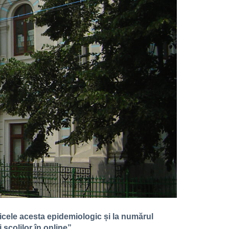
dicele acesta epidemiologic și la numărul
 școlilor în online”.