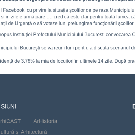
Facebook, cu privire la situația școlilor de pe raza Municipiului 
 și in zilele următoare …..cred că este clar pentru toată lumea c
uații de Urgență o să voteze luni prelungirea funcționării școlilor 
ropus Instituției Prefectului Municipiului București convocarea C
nicipiului Bucureşti se va reuni luni pentru a discuta scenariul d
ncidență de 3,78% la mia de locuitori în ultimele 14 zile. După pra
SIUNI
rhiCAST
ArHistoria
ultură și Arhitectură