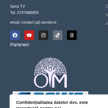
D
Sens TV
Tel. 0747686855
N
email: contact (at) senstv.ro
A
Parteneri:
Confidențialitatea datelor dvs. este