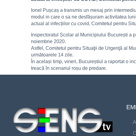
Ionel Pușcaș a transmis un mesaj prin intermediul 
modul in care o sa ne desfășuram activitatea luni
actual al infecțiilor cu covid, Comitetul pentru Sit
Inspectoratul Școlar al Municipiului București a p
noiembrie 2020.
Astfel, Comitetul pentru Situaţii de Urgenţă al Mu
următoarele 14 zile.
În același timp, vineri, Bucureștiul a raportat o i
treacă în scenariul roșu de predare.
EMI
A
C