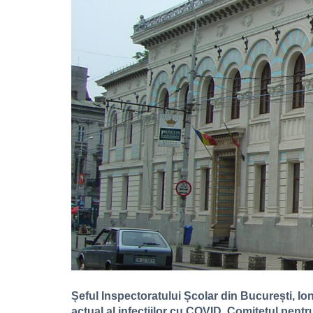
Șeful Inspectoratului Școlar din București, Io
actual al infecțiilor cu COVID, Comitetul pentru