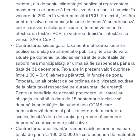
curierat, din domeniul alimentaţiei publice şi reprezentanţi
mass-media ar urma să beneficieze de un sprijin financiar în
valoare de 200 lei în vederea testării PCR. Proiectul „Testăm
pentru a salva economia şi locurile de muncă” se adresează
celor care vor solicita participarea, în mod voluntar, la
efectuarea testării PCR, în vederea depistării infectării cu
virusul SARS-CoV-2.
Contractarea şi/sau gara Taxa pentru utilizarea locurilor
publice cu unităţi de alimentaţie publică şi terase de vară
situate pe domeniul public administrat de autorităţile din
subordinea municipalităţii ar urma să fie suspendată până la
data de 31 decembrie. Taxa are în prezent valori cuprinse
între 1,06 – 0,48 lei/metru pătrat/zi, în funcţie de zonă.
Totodată, un alt proiect de pe ordinea de zi vizează scutirea
de la plata taxei respective pe durata stării de urgenţă.
Pentru a beneficia de această prevedere, utilizatorii au
obligaţia ca până la data de 15 septembrie inclusiv să
depună la autorităţile din subordinea CGMB care
administrează domeniul public o cerere de acordare a
scutirii, însoţită de o declaraţie pe proprie răspundere
împreună cu documente justificative.
Contractarea unei finanţări rambursabile interne în valoare
totală de până la 100.000.000 lei cu o perioadă de maturitate