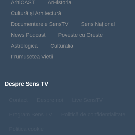
ArhiCAST
ArHistoria
Cultură și Arhitectură
Documentarele SensTV
Sens Național
News Podcast
Poveste cu Oreste
Astrologica
Culturalia
Frumusetea Vieții
Despre Sens TV
Contact
Despre noi
Live SensTV
Program Sens TV
Politică de confidențialitate
Politica cookie