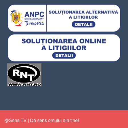
@Sens TV | Dă sens omului din tine!