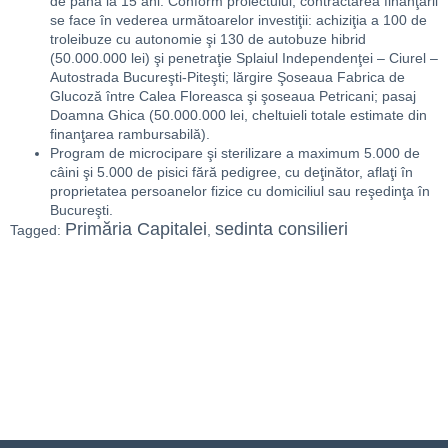
de până la 15 ani. Conform proiectului, contractarea finanţării
se face în vederea următoarelor investiţii: achiziţia a 100 de
troleibuze cu autonomie şi 130 de autobuze hibrid
(50.000.000 lei) şi penetraţie Splaiul Independenţei – Ciurel –
Autostrada Bucureşti-Piteşti; lărgire Şoseaua Fabrica de
Glucoză între Calea Floreasca şi şoseaua Petricani; pasaj
Doamna Ghica (50.000.000 lei, cheltuieli totale estimate din
finanţarea rambursabilă).
Program de microcipare şi sterilizare a maximum 5.000 de
câini şi 5.000 de pisici fără pedigree, cu deţinător, aflaţi în
proprietatea persoanelor fizice cu domiciliul sau reşedinţa în
Bucureşti.
Primăria Capitalei
sedinta consilieri
Tagged:
,