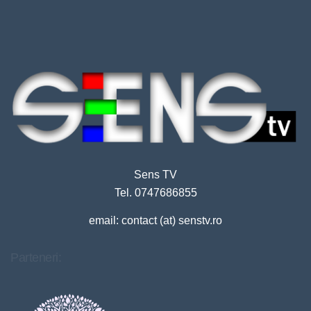
Sens TV
Tel. 0747686855
email: contact (at) senstv.ro
Parteneri: