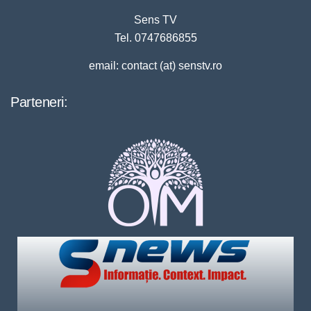
Sens TV
Tel. 0747686855
email: contact (at) senstv.ro
Parteneri: