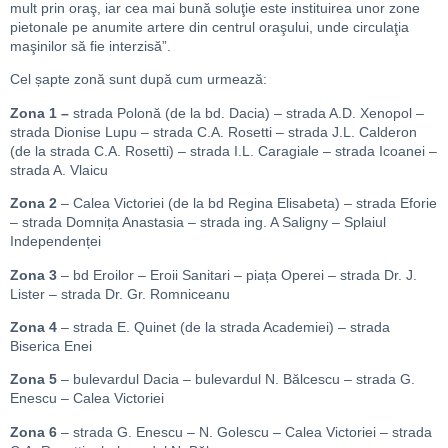
mult prin oraş, iar cea mai bună soluţie este instituirea unor zone
pietonale pe anumite artere din centrul oraşului, unde circulaţia
maşinilor să fie interzisă”.
Cel șapte zonă sunt după cum urmează:
Zona 1 –
strada Polonă (de la bd. Dacia) – strada A.D. Xenopol –
strada Dionise Lupu – strada C.A. Rosetti – strada J.L. Calderon
(de la strada C.A. Rosetti) – strada I.L. Caragiale – strada Icoanei –
strada A. Vlaicu
Zona 2
– Calea Victoriei (de la bd Regina Elisabeta) – strada Eforie
– strada Domnița Anastasia – strada ing. A Saligny – Splaiul
Independenței
Zona 3
– bd Eroilor – Eroii Sanitari – piața Operei – strada Dr. J.
Lister – strada Dr. Gr. Romniceanu
Zona 4
– strada E. Quinet (de la strada Academiei) – strada
Biserica Enei
Zona 5
– bulevardul Dacia – bulevardul N. Bălcescu – strada G.
Enescu – Calea Victoriei
Zona 6
– strada G. Enescu – N. Golescu – Calea Victoriei – strada