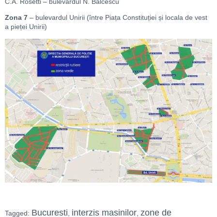
C.A. Rosetti – bulevardul N. Bălcescu
Zona 7
– bulevardul Unirii (între Piața Constituției și locala de vest
a pieței Unirii)
Bucuresti
interzis masinilor
zone de
Tagged:
,
,