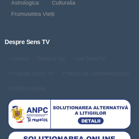
Astrologica
Culturalia
Frumusetea Vieții
Despre Sens TV
Contact
Despre noi
Live SensTV
Program Sens TV
Politică de confidențialitate
Politica cookie