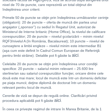
solicitare făcută de
, viza se acordă după atingerea unui
nivel de 70 de puncte, care reprezintă un total obţinut din
îndeplinirea unor criterii.
Primele 50 de puncte se obţin prin îndeplinirea următoarelor cerinţe
(obligatorii): 20 de puncte – oferta de muncă din partea unui
angajator („sponsor”) cu sediul în Regatul Unit, autorizat de
Ministerul de Interne britanic (Home Office), la nivelul de calificare
corespunzător; 20 de puncte – nivelul şcolarizării – minim nivelul
RQF3/nivelul A (în România, Bacalaureat); 10 puncte – nivelul de
cunoaştere a limbii engleze – nivelul minim este intermediar B1
(aşa cum este definit în Cadrul Comun European de Referinţă
aici
pentru limbi străine). Detaliile pot fi găsite la
.
Celelalte 20 de puncte se obţin prin îndeplinirea unor condiţii
specifice: 20 puncte – salariul minim relevant – 25.600 lire
sterline/an sau salariul corespunzător funcţiei, oricare dintre cele
două este mai mare; locul de muncă este într-un domeniu deficitar
pe piaţa muncii; deţine diplomă de doctorat într-un domeniu
relevant pentru locul de muncă.
Cererile de viză se depun de regulă online. Clarificări privind
aici
procedura aplicabilă pot fi găsite
.
În ceea ce privește regimul de intrare în Marea Britanie, de la 1