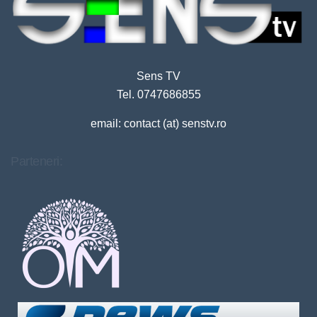
Sens TV
Tel. 0747686855
email: contact (at) senstv.ro
Parteneri: