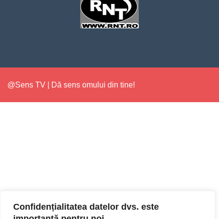
@Sens TV | Dă sens omului din tine!
Confidențialitatea datelor dvs. este
importantă pentru noi