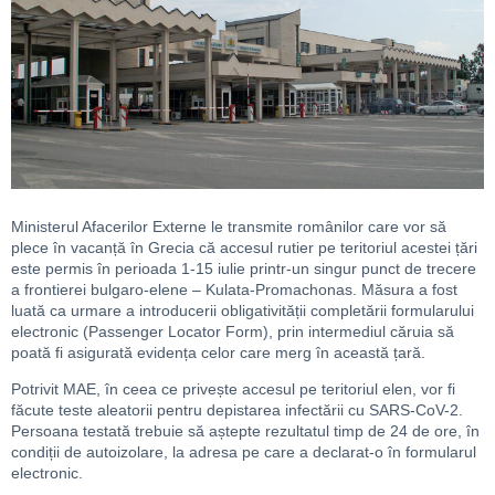
Ministerul Afacerilor Externe le transmite românilor care vor să
plece în vacanță în Grecia că accesul rutier pe teritoriul acestei țări
este permis în perioada 1-15 iulie printr-un singur punct de trecere
a frontierei bulgaro-elene – Kulata-Promachonas. Măsura a fost
luată ca urmare a introducerii obligativității completării formularului
electronic (Passenger Locator Form), prin intermediul căruia să
poată fi asigurată evidența celor care merg în această țară.
Potrivit MAE, în ceea ce privește accesul pe teritoriul elen, vor fi
făcute teste aleatorii pentru depistarea infectării cu SARS-CoV-2.
Persoana testată trebuie să aștepte rezultatul timp de 24 de ore, în
condiții de autoizolare, la adresa pe care a declarat-o în formularul
electronic.