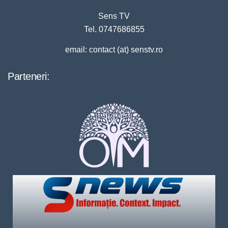
Sens TV
Tel. 0747686855
email: contact (at) senstv.ro
Parteneri: