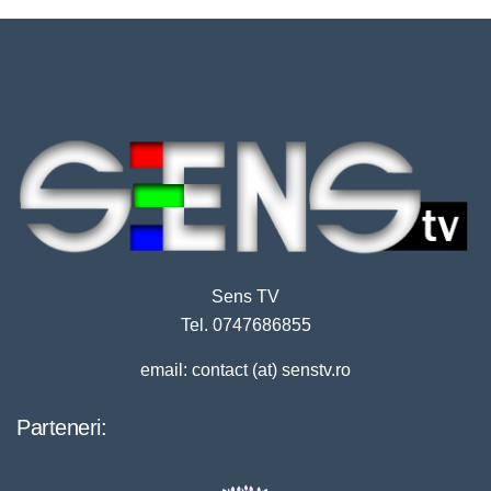
Sens TV
Tel. 0747686855
email: contact (at) senstv.ro
Parteneri: