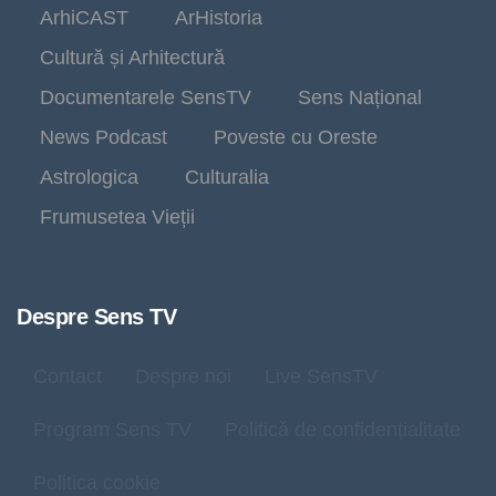
ArhiCAST
ArHistoria
Cultură și Arhitectură
Documentarele SensTV
Sens Național
News Podcast
Poveste cu Oreste
Astrologica
Culturalia
Frumusetea Vieții
Despre Sens TV
Contact
Despre noi
Live SensTV
Program Sens TV
Politică de confidențialitate
Politica cookie