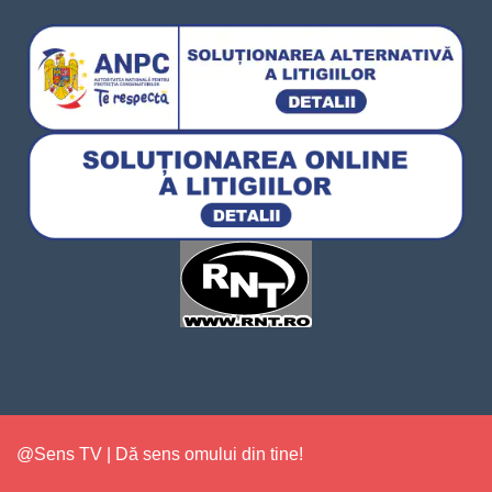
@Sens TV | Dă sens omului din tine!