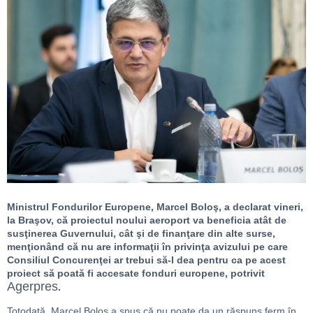
Ministrul Fondurilor Europene, Marcel Boloş, a declarat vineri,
la Braşov, că proiectul noului aeroport va beneficia atât de
susţinerea Guvernului, cât şi de finanţare din alte surse,
menţionând că nu are informaţii în privinţa avizului pe care
Consiliul Concurenţei ar trebui să-l dea pentru ca pe acest
proiect să poată fi accesate fonduri europene, potrivit
Agerpres
.
Totodată, Marcel Boloş a spus că nu poate da un răspuns ferm în