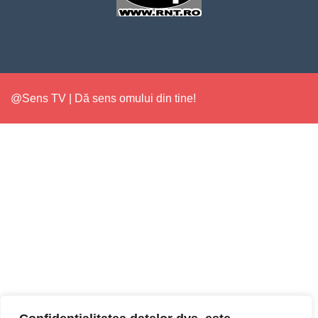
@Sens TV | Dă sens omului din tine!