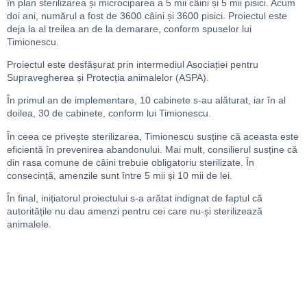
în plan sterilizarea și microciparea a 5 mii câini și 5 mii pisici. Acum
doi ani, numărul a fost de 3600 câini și 3600 pisici. Proiectul este
deja la al treilea an de la demarare, conform spuselor lui
Timionescu.
Proiectul este desfășurat prin intermediul Asociației pentru
Supravegherea și Protecția animalelor (ASPA).
În primul an de implementare, 10 cabinete s-au alăturat, iar în al
doilea, 30 de cabinete, conform lui Timionescu.
În ceea ce privește sterilizarea, Timionescu susține că aceasta este
eficientă în prevenirea abandonului. Mai mult, consilierul susține că
din rasa comune de câini trebuie obligatoriu sterilizate. În
consecință, amenzile sunt între 5 mii și 10 mii de lei.
În final, inițiatorul proiectului s-a arătat indignat de faptul că
autoritățile nu dau amenzi pentru cei care nu-și sterilizează
animalele.