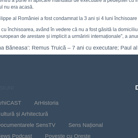
l pentru a pune în aplicare mandatul de executare a pedepsei cu
țul nu era acasă.
Philippe al României a fost condamnat la 3 ani și 4 luni închisoa
u închisoarea, având în vedere că nu a fost găsită la domicili
opean de arestare și implicit a urmăririi internaționale”, a anun
ma Băneasa’: Remus Truică – 7 ani cu executare; Paul al
SIUNI
rhiCAST
ArHistoria
ultură și Arhitectură
ocumentarele SensTV
Sens Național
ews Podcast
Poveste cu Oreste