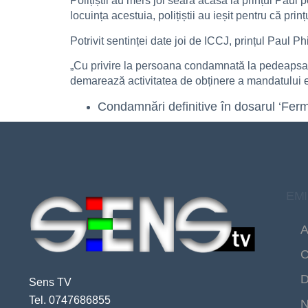
Polițiștii au mers joi seara acasă la prințul Pau
locuința acestuia, polițiștii au ieșit pentru că prin
Potrivit sentinței date joi de ICCJ, prințul Paul 
„Cu privire la persoana condamnată la pedeapsa c
demarează activitatea de obținere a mandatului eur
Condamnări definitive în dosarul ‘Fer
EMI
A
C
D
Sens TV
Tel. 0747686855
N