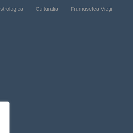
strologica
Culturalia
Frumusetea Vieții