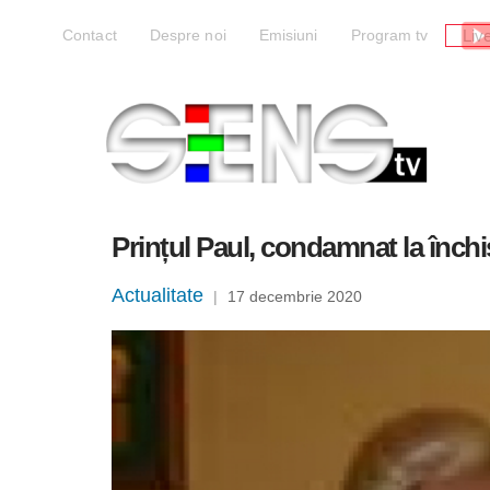
Liv
Contact
Despre noi
Emisiuni
Program tv
Prințul Paul, condamnat la închi
Actualitate
|
17 decembrie 2020