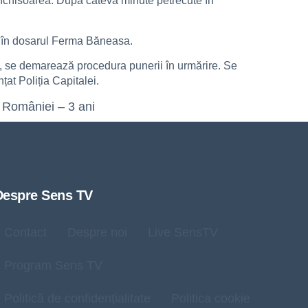
 închisoarea. După câteva minute petrecute în
re în dosarul Ferma Băneasa.
u, se demarează procedura punerii în urmărire. Se
țat Poliția Capitalei.
 României – 3 ani
Despre Sens TV
Contact
Despre noi
Live SensTV
Program Sens TV
Politică de confidențialitate
Politica cookie