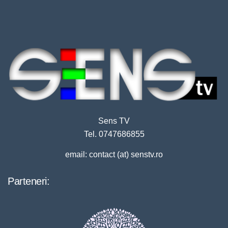
Sens TV
Tel. 0747686855
email: contact (at) senstv.ro
Parteneri: