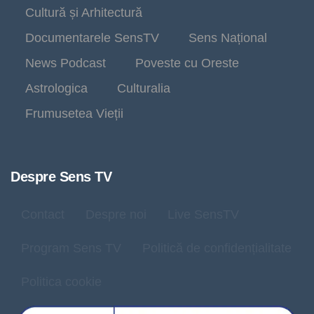
Cultură și Arhitectură
Documentarele SensTV
Sens Național
News Podcast
Poveste cu Oreste
Astrologica
Culturalia
Frumusetea Vieții
Despre Sens TV
Contact
Despre noi
Live SensTV
Program Sens TV
Politică de confidențialitate
Politica cookie