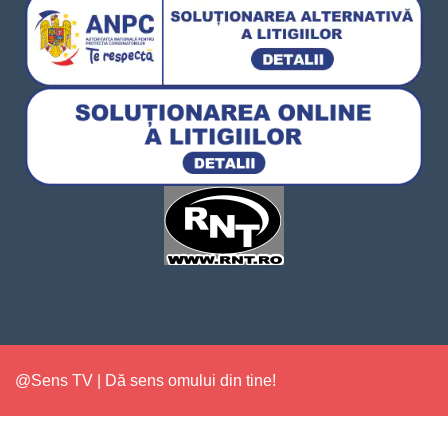
@Sens TV | Dă sens omului din tine!