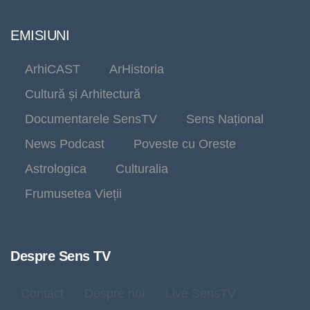
EMISIUNI
ArhiCAST
ArHistoria
Cultură și Arhitectură
Documentarele SensTV
Sens Național
News Podcast
Poveste cu Oreste
Astrologica
Culturalia
Frumusetea Vieții
Despre Sens TV
Contact
Despre noi
Live SensTV