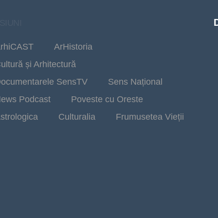
SIUNI
rhiCAST
ArHistoria
ultură și Arhitectură
ocumentarele SensTV
Sens Național
ews Podcast
Poveste cu Oreste
strologica
Culturalia
Frumusetea Vieții