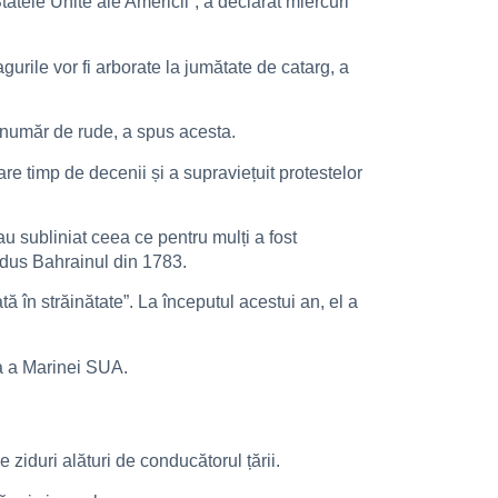
tele Unite ale Americii”, a declarat miercuri
urile vor fi arborate la jumătate de catarg, a
 număr de rude, a spus acesta.
are timp de decenii și a supraviețuit protestelor
au subliniat ceea ce pentru mulți a fost
ondus Bahrainul din 1783.
ă în străinătate”. La începutul acestui an, el a
ea a Marinei SUA.
e ziduri alături de conducătorul țării.