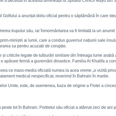
 decedat în această dimineață la Spitalul Clinicii Mayo din Sta
Golfului a anunțat doliu oficial pentru o săptămână în care steag
erea trupului său, iar înmormântarea va fi limitată la un anumit
 prim-miniștri ai lumii, care a condus guvernul națiunii sale insul
urarea sa pentru acuzații de corupție.
i criticile legate de tulburări similare din întreaga lume arabă 
me o apărare fermă a guvernării dinastice. Familia Al Khalifa a c
 ceea ce mass-media oficială numea la acea vreme „o vizită privat
atament medical nespecificat, revenind în Bahrain în martie.
tatelor Unite, este, de asemenea, baza de origine a Flotei a cinc
peste tot în Bahrain. Portretul său oficial a atârnat zeci de ani p