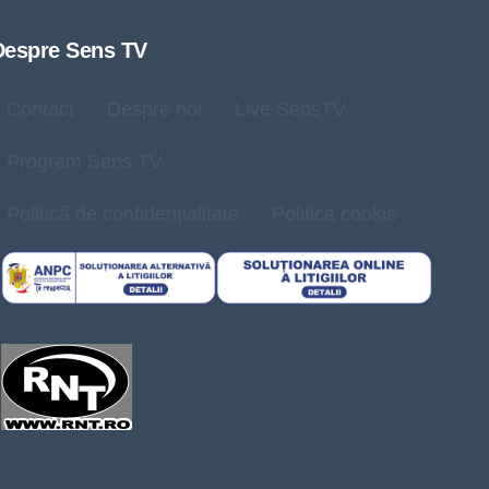
Despre Sens TV
Contact
Despre noi
Live SensTV
Program Sens TV
Politică de confidențialitate
Politica cookie