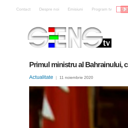
Liv
Contact
Despre noi
Emisiuni
Program tv
Primul ministru al Bahrainului, 
Actualitate
|
11 noiembrie 2020