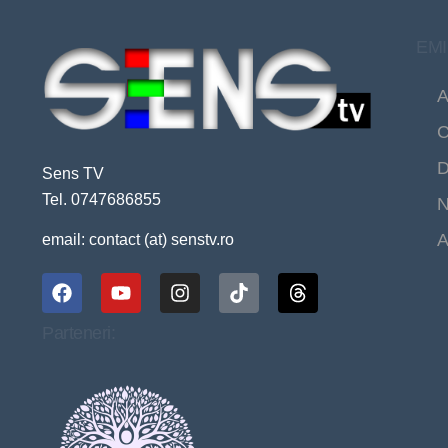
EMI
A
C
D
Sens TV
Tel. 0747686855
N
A
email: contact (at) senstv.ro
Parteneri: