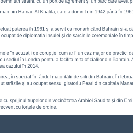
t demnitari străini, cu un port de agrement și un parc care avea p
alman bin Hamad Al Khalifa, care a domnit din 1942 până în 1961
preluat puterea în 1961 și a servit ca monarh când Bahrain și-a c
a ocupat de diplomația insulei și de sarcinile ceremoniale în ti
mele în acuzații de corupție, cum ar fi un caz major de practici d
cu sediul în Londra pentru a facilita mita oficialilor din Bahrai
ea cazului în 2014.
a, în special în rândul majorității de șiiți din Bahrain. În februa
ut străzile și au ocupat sensul giratoriu Pearl din capitala Mana
le cu sprijinul trupelor din vecinătatea Arabiei Saudite și din Emi
frecvent cu forțele de ordine.