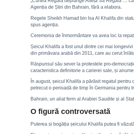
„Curtea Regală deplânge Alteța Sa Regală … care a
Agenția de Știri din Bahrain, fără a elabora.
Regele Sheikh Hamad bin Isa Al Khalifa din statul 
spus agenția.
Ceremonia de înmormântare va avea loc la repatri
Șeicul Khalifa a fost unul dintre cei mai longevivi
din primăvara arabă din 2011, care au cerut înlăt
Răspunsul său sever la protestele pro-democrație ș
caracteristica definitorie a carierei sale, și anu
În august, șeicul Khalifa a părăsit regatul pentru
petrecut o perioadă de timp în Germania pentru tr
Bahrain, un aliat ferm al Arabiei Saudite și al S
O figură controversată
Puterea și bogăția șeicului Khalifa putea fi văzută 