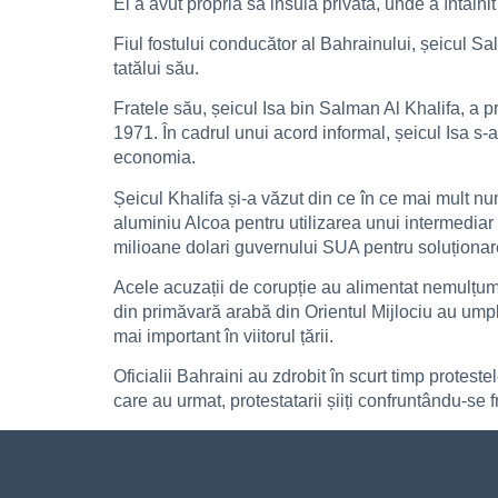
El a avut propria sa insulă privată, unde a întâlni
Fiul fostului conducător al Bahrainului, șeicul S
tatălui său.
Fratele său, șeicul Isa bin Salman Al Khalifa, a 
1971. În cadrul unui acord informal, șeicul Isa s-
economia.
Șeicul Khalifa și-a văzut din ce în ce mai mult nu
aluminiu Alcoa pentru utilizarea unui intermediar 
milioane dolari guvernului SUA pentru soluționar
Acele acuzații de corupție au alimentat nemulțumire
din primăvară arabă din Orientul Mijlociu au umpl
mai important în viitorul țării.
Oficialii Bahraini au zdrobit în scurt timp proteste
care au urmat, protestatarii șiiți confruntându-se 