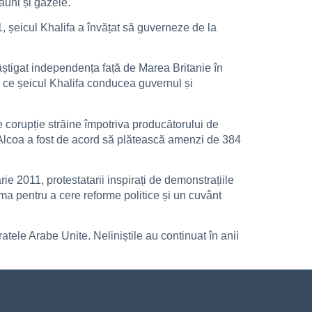
ăuni și gazele.
, șeicul Khalifa a învățat să guverneze de la
âștigat independența față de Marea Britanie în
mp ce șeicul Khalifa conducea guvernul și
e corupție străine împotriva producătorului de
n. Alcoa a fost de acord să plătească amenzi de 384
rie 2011, protestatarii inspirați de demonstrațiile
ma pentru a cere reforme politice și un cuvânt
ratele Arabe Unite. Neliniștile au continuat în anii