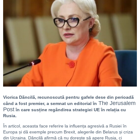
Viorica Dăncilă, recunoscută pentru gafele dese din perioadă
The Jerusalem
când a fost premier, a semnat un editorial în
Post
în care susține regândirea strategiei UE în relația cu
Rusia.
În articol, aceasta face referire la influența agresivă a Rusiei în
Europa și dă exemple precum Brexit, alegerile din Belarus și criza
din Ucraina. Dăncilă afirmă că nu dorește să apere Rusia, ci