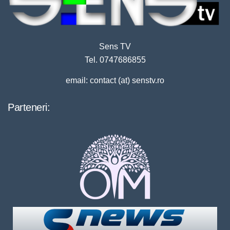
Sens TV
Tel. 0747686855
email: contact (at) senstv.ro
Parteneri: