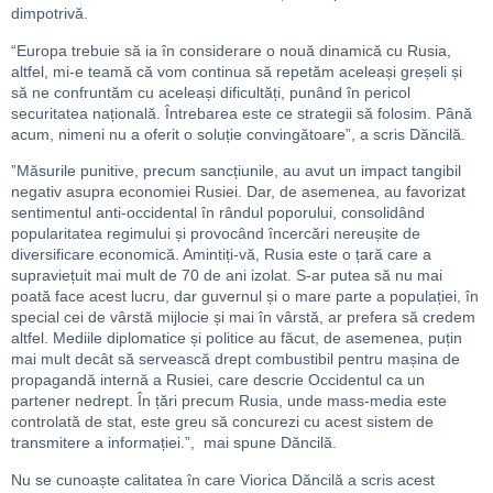
dimpotrivă.
“Europa trebuie să ia în considerare o nouă dinamică cu Rusia,
altfel, mi-e teamă că vom continua să repetăm aceleași greșeli și
să ne confruntăm cu aceleași dificultăți, punând în pericol
securitatea națională. Întrebarea este ce strategii să folosim. Până
acum, nimeni nu a oferit o soluție convingătoare”, a scris Dăncilă.
”Măsurile punitive, precum sancțiunile, au avut un impact tangibil
negativ asupra economiei Rusiei. Dar, de asemenea, au favorizat
sentimentul anti-occidental în rândul poporului, consolidând
popularitatea regimului și provocând încercări nereușite de
diversificare economică. Amintiți-vă, Rusia este o țară care a
supraviețuit mai mult de 70 de ani izolat. S-ar putea să nu mai
poată face acest lucru, dar guvernul și o mare parte a populației, în
special cei de vârstă mijlocie și mai în vârstă, ar prefera să credem
altfel. Mediile diplomatice și politice au făcut, de asemenea, puțin
mai mult decât să servească drept combustibil pentru mașina de
propagandă internă a Rusiei, care descrie Occidentul ca un
partener nedrept. În țări precum Rusia, unde mass-media este
controlată de stat, este greu să concurezi cu acest sistem de
transmitere a informației.”, mai spune Dăncilă.
Nu se cunoaște calitatea în care Viorica Dăncilă a scris acest