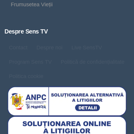
Frumusetea Vieții
Despre Sens TV
Contact
Despre noi
Live SensTV
Program Sens TV
Politică de confidențialitate
Politica cookie