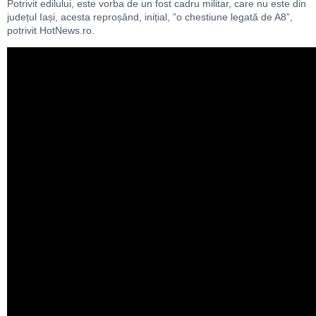
Potrivit edilului, este vorba de un fost cadru militar, care nu este din
județul Iași, acesta reproșând, inițial, ”o chestiune legată de A8”,
potrivit HotNews.ro.