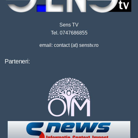
Sens TV
Tel. 0747686855
email: contact (at) senstv.ro
Parteneri: