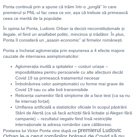
Ponta continuă prin a spune că trăim într-o „junglă” în care
premierul și PNL-ul fac ceea ce vor, așa că trebuie să primească
ceea ce merită de la populație.
În opinia lui Ponta, Ludovic Orban ia decizii neconstituționale și
ilegale, el fiind un analfabet politic, mincinos și trădător. În plus,
Ponta îl consideră un „asasin economic” al firmelor românești.
Ponta a încheiat aglomerația prin expunerea a 4 efecte majore
cauzate de internarea asimptomaticilor:
Aglomerația inutilă a spitalelor – costuri uriașe –
imposibilitatea pentru persoanele cu alte afecțiuni decât
Covid 19 sa primească tratamentul necesar
Îmbolnăvirea celor asimptomatici cu forme mai grave de
Covid 19 sau cu alte boli transmisibile
Reticența oamenilor fără simptome de a face test (ca sa nu
fie internați forțat)
Umflarea artificială a statisticilor oficiale în scopul păstrării
Stării de Alertă (ca să facă achiziții fără licitație și Alegeri fără
campanie) – rezultatul negativ fiind însă restricțiile
internaționale la adresa românilor care călătoresc.
premierul Ludovic
Postarea lui Victor Ponta vine după ce
Orban le-a cerut românilor bolnavi de Covid să nu