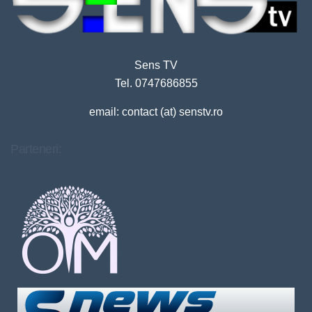
Sens TV
Tel. 0747686855
email: contact (at) senstv.ro
Parteneri: