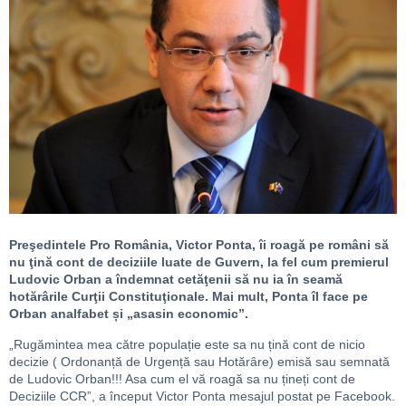
Preşedintele Pro România, Victor Ponta, îi roagă pe români să
nu ţină cont de deciziile luate de Guvern, la fel cum premierul
Ludovic Orban a îndemnat cetăţenii să nu ia în seamă
hotărârile Curţii Constituţionale. Mai mult, Ponta îl face pe
Orban analfabet și „asasin economic”.
„Rugămintea mea către populație este sa nu țină cont de nicio
decizie ( Ordonanță de Urgență sau Hotărâre) emisă sau semnată
de Ludovic Orban!!! Asa cum el vă roagă sa nu țineți cont de
Deciziile CCR”, a început Victor Ponta mesajul postat pe Facebook.