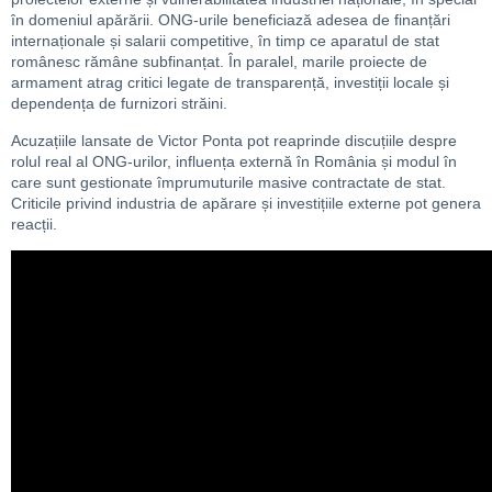
în domeniul apărării. ONG-urile beneficiază adesea de finanțări
internaționale și salarii competitive, în timp ce aparatul de stat
românesc rămâne subfinanțat. În paralel, marile proiecte de
armament atrag critici legate de transparență, investiții locale și
dependența de furnizori străini.
Acuzațiile lansate de Victor Ponta pot reaprinde discuțiile despre
rolul real al ONG-urilor, influența externă în România și modul în
care sunt gestionate împrumuturile masive contractate de stat.
Criticile privind industria de apărare și investițiile externe pot genera
reacții.