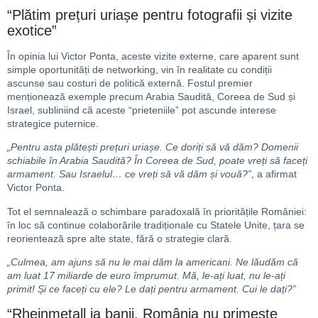
“Plătim prețuri uriașe pentru fotografii și vizite
exotice”
În opinia lui Victor Ponta, aceste vizite externe, care aparent sunt
simple oportunități de networking, vin în realitate cu condiții
ascunse sau costuri de politică externă. Fostul premier
menționează exemple precum Arabia Saudită, Coreea de Sud și
Israel, subliniind că aceste “prieteniile” pot ascunde interese
strategice puternice.
„Pentru asta plătești prețuri uriașe. Ce doriți să vă dăm? Domenii
schiabile în Arabia Saudită? În Coreea de Sud, poate vreți să faceți
armament. Sau Israelul… ce vreți să vă dăm și vouă?”
, a afirmat
Victor Ponta.
Tot el semnalează o schimbare paradoxală în prioritățile României:
în loc să continue colaborările tradiționale cu Statele Unite, țara se
reorientează spre alte state, fără o strategie clară.
„Culmea, am ajuns să nu le mai dăm la americani. Ne lăudăm că
am luat 17 miliarde de euro împrumut. Mă, le-ați luat, nu le-ați
primit! Și ce faceți cu ele? Le dați pentru armament. Cui le dați?”
“Rheinmetall ia banii, România nu primește