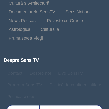
Cultură și Arhitectură
Documentarele SensTV
Sens Național
News Podcast
Poveste cu Oreste
Astrologica
Culturalia
Frumusetea Vieții
Despre Sens TV
Contact
Despre noi
Live SensTV
Program Sens TV
Politică de confidențialitate
Politica cookie