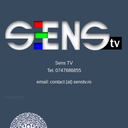
Sens TV
Tel. 0747686855
email: contact (at) senstv.ro
Parteneri: