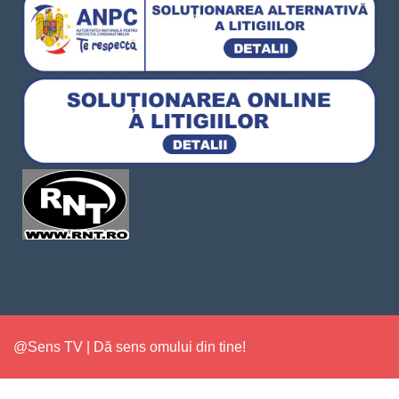
@Sens TV | Dă sens omului din tine!