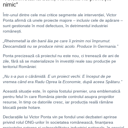
nimic”
Într-unul dintre cele mai critice segmente ale intervenției, Victor
Ponta afirmă că unele proiecte majore – inclusiv cele de apărare –
sunt gestionate în mod defectuos, în detrimentul industriei
românești.
„Rheinmetall ia din banii ăia pe care îi primim noi împrumut.
Deocamdată nu se produce nimic acolo. Produce în Germania.”
Ponta precizează că proiectul nu este nou, ci trenează de ani de
zile, fără să se materializeze în investiții reale sau producție pe
teritoriul României:
„Nu s-a pus o cărămidă. E un proiect vechi. E început de pe
vremea când era Radu Oprea la Economie, după aceea Spătaru.”
Această situație este, în opinia fostului premier, una emblematică
pentru felul în care România pierde controlul asupra propriilor
resurse, în timp ce datoriile cresc, iar producția reală rămâne
blocată peste hotare.
Declarațiile lui Victor Ponta vin pe fondul unei dezbateri aprinse
privind rolul ONG-urilor în societatea românească, finanțarea
proiectelor externe și vulnerabilitatea industriei naționale, în special