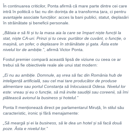
În continuarea criticilor, Ponta afirmă că mare parte dintre cei care
intră în politică o fac nu din dorința de a transforma țara, ci pentru
avantajele asociate funcțiilor: acces la bani publici, statut, deplasări
în străinătate și beneficii personale.
„Bătaia e să fii și tu la masa aia la care se împart niște funcții la
stat, niște CA-uri. Prinzi și tu ceva: purtător de cuvânt, o funcție, o
mașină, un șofer, o deplasare în străinătate și gata. Ăsta este
nivelul lor de ambiție.”
, afirmă Victor Ponta.
Fostul premier compară această lipsă de viziune cu ceea ce ar
trebui să fie obiectivele reale ale unui stat modern:
„Ei nu au ambiție. Domnule, aș vrea să fac din România hub de
inteligență artificială, sau cel mai tare producător de produse
alimentare sau portul Constanța să înlocuiască Odesa. Nivelul lor
este: vreau și eu o funcție, să mă invite saudiții sau coreenii, să îmi
plătească avionul la business și hotelul.”
Ponta îl menționează direct pe parlamentarul Miruță, în stilul său
caracteristic, ironic și fără menajamente:
„Să meargă și ei la business, să le dea un hotel și să facă două
poze. Ăsta e nivelul lor.”