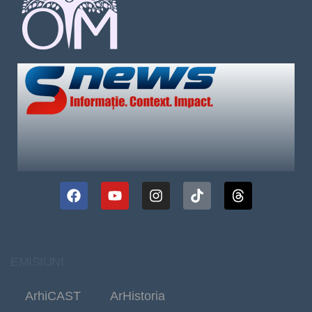
EMISIUNI
ArhiCAST
ArHistoria