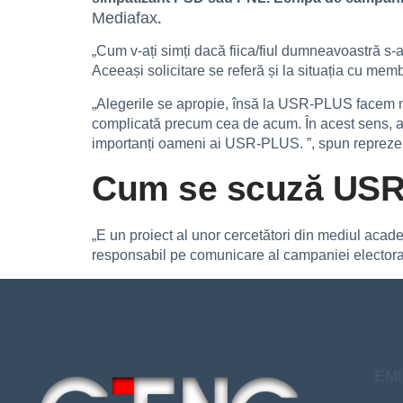
Mediafax
.
„Cum v-ați simți dacă fiica/fiul dumneavoastră s-
Aceeași solicitare se referă și la situația cu mem
„Alegerile se apropie, însă la USR-PLUS facem ma
complicată precum cea de acum. În acest sens, am p
importanți oameni ai USR-PLUS. ”, spun reprezent
Cum se scuză USR
„E un proiect al unor cercetători din mediul acad
responsabil pe comunicare al campaniei electo
EMI