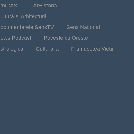
rhiCAST
ArHistoria
ultură și Arhitectură
ocumentarele SensTV
Sens Național
ews Podcast
Poveste cu Oreste
strologica
Culturalia
Frumusetea Vieții