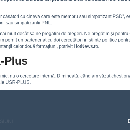
ar căsători cu cineva care este membru sau simpatizant PSD”, est
brii sau simpatizanții PNL.
i mult decât să ne pregătim de alegeri. Ne pregătim și pentru 
ornit un parteneriat cu doi cercetători în științe politice pentr
anții celor două formațiuni, potrivit HotNews.ro.
-Plus
emic, nu o cercetare internă. Dimineață, când am văzut chestionar
rale USR-PLUS.
SIUNI