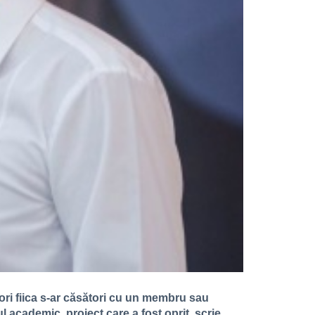
 ori fiica s-ar căsători cu un membru sau
academic, proiect care a fost oprit, scrie