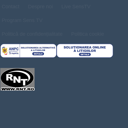
Contact
Despre noi
Live SensTV
Program Sens TV
Politică de confidențialitate
Politica cookie