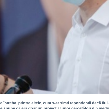
întreba, printre altele, cum s-ar simți repondenții dacă fiul
pune că era doar un proiect al unor cercetători din mediul 