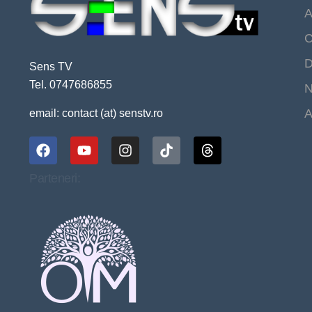
A
C
D
Sens TV
Tel. 0747686855
N
A
email: contact (at) senstv.ro
Parteneri: