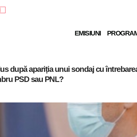
e
EMISIUNI
PROGRA
s după apariția unui sondaj cu întrebarea:
membru PSD sau PNL?