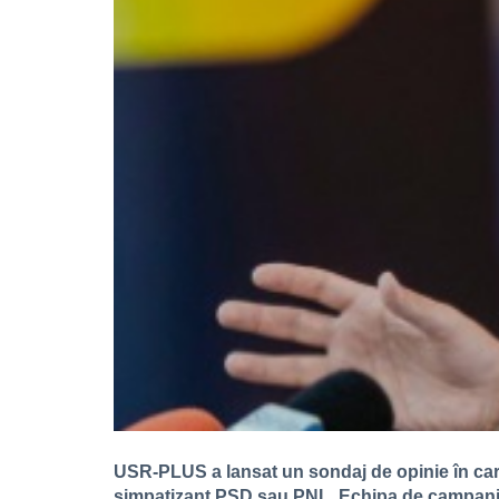
USR-PLUS a lansat un sondaj de opinie în care 
simpatizant PSD sau PNL. Echipa de campanie s