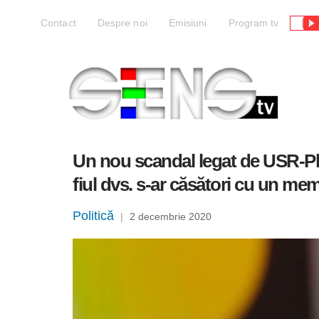
Liv
Contact
Despre noi
Emisiuni
Program tv
Un nou scandal legat de USR-Plu
fiul dvs. s-ar căsători cu un 
Politică
|
2 decembrie 2020