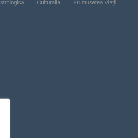
strologica
Culturalia
Frumusetea Vieții