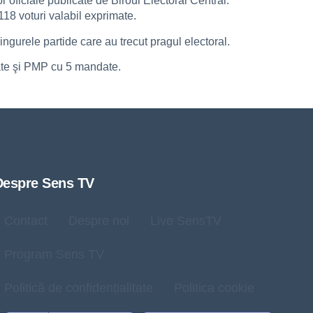
r oficiale publicate de Biroul Electoral Central.
118 voturi valabil exprimate.
gurele partide care au trecut pragul electoral.
te şi PMP cu 5 mandate.
Despre Sens TV
Contact
Despre noi
Live SensTV
Program Sens TV
Politică de confidențialitate
Politica cookie