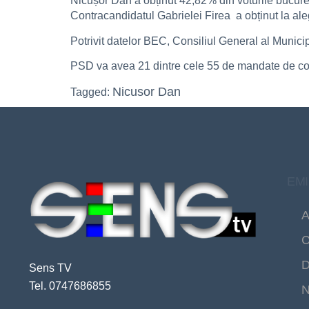
Nicușor Dan a obținut 42,82% din voturile bucurește
Contracandidatul Gabrielei Firea a obținut la aleg
Potrivit datelor BEC, Consiliul General al Munici
PSD va avea 21 dintre cele 55 de mandate de c
Nicusor Dan
Tagged:
EMI
A
C
D
Sens TV
Tel. 0747686855
N