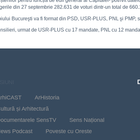
nilor pentru funcția de edil general al Capitalei- potrivit datelo
erile din 27 septembrie 282.631 de voturi dintr-un total de 660.
piului Bucureşti va fi format din PSD, USR-PLUS, PNL şi PMP, sin
onsilieri, urmat de USR-PLUS cu 17 mandate, PNL cu 12 manda
SIUNI
rhiCAST
ArHistoria
ultură și Arhitectură
ocumentarele SensTV
Sens Național
ews Podcast
Poveste cu Oreste