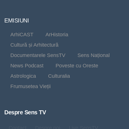
EMISIUNI
ArhiCAST
ArHistoria
Cultură și Arhitectură
Documentarele SensTV
Sens Național
News Podcast
Poveste cu Oreste
Astrologica
Culturalia
Frumusetea Vieții
Despre Sens TV
Contact
Despre noi
Live SensTV