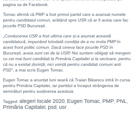
pagina sa de Facebook.
Tomac afirmă că PMP a fost primul partid care a avansat numele
pentru candidatul comun, arătând spre USR că ar fi aceia care fac
jocurile PSD București.
„Conducerea USR a fost ultima care și-a asumat această
candidatură, impunând totodată condiția de a nu invita PMP în
acest front politic comun. Dacă cineva face jocurile PSD în
București, aceia sunt cei de la USR! Noi suntem obligați să mergem
cu cei mai buni candidați la Primăria Capitaliei și la sectoare, pentru
că nu a existat dorință, nici voință pentru candidați comuni anti
PSD”
, a mai scris Eugen Tomac.
Eugen Tomac a anunțat luni seară că Traian Băsescu intră în cursa
pentru Primăria Capitalei, iar partidul a început strângerea de
semnături pentru susținerea acestuia.
alegeri locale 2020
Eugen Tomac
PMP
PNL
Tagged:
,
,
,
,
Primăria Capitalei
psd
usr
,
,