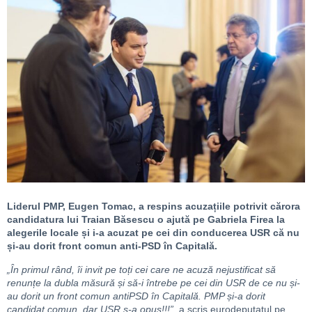
Liderul PMP, Eugen Tomac, a respins acuzațiile potrivit cărora
candidatura lui Traian Băsescu o ajută pe Gabriela Firea la
alegerile locale și i-a acuzat pe cei din conducerea USR că nu
și-au dorit front comun anti-PSD în Capitală.
„În primul rând, îi invit pe toți cei care ne acuză nejustificat să
renunțe la dubla măsură și să-i întrebe pe cei din USR de ce nu și-
au dorit un front comun antiPSD în Capitală. PMP și-a dorit
candidat comun, dar USR s-a opus!!!”
, a scris eurodeputatul pe