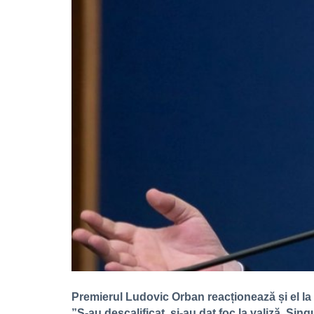
Premierul Ludovic Orban reacționează și el la
”S-au descalificat, și-au dat foc la valiză. Si