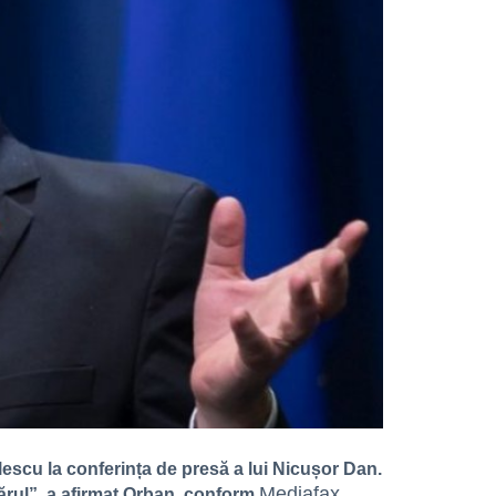
escu la conferința de presă a lui Nicușor Dan.
Mediafax
evărul”, a afirmat Orban, conform
.