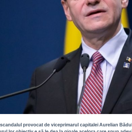
 scandalul provocat de viceprimarul capitalei Aurelian Bădul
ngurul lor obiectiv e să le dea la gioale acelora care spun ad