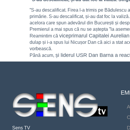
”S-au descalificat. Firea l-a trimis pe Bădulescu 
primărie. S-au descalificat, și-au dat foc la valiz
acelora care spun adevărul din București și desp
Premierul a mai spus că nu se aștepta ”la aseme
viceprimarul Capitalei Aurelia
Reamintim că
dulap și i-a spus lui Nicușor Dan că aici a stat ac
vorbească.
și liderul USR Dan Barna a reac
Până acum,
EMI
A
C
D
Sens TV