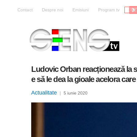
Liv
Contact
Despre noi
Emisiuni
Program tv
Ludovic Orban reacționează la s
e să le dea la gioale acelora car
Actualitate
|
5 iunie 2020