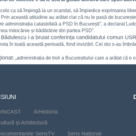
acolo ca să împingă la un scandal, să împiedice exprimarea liberă
ă. Prin această atitudine au arătat clar că nu le pasă de bucureșten
re administrația catastofală a PSD în București”, a declarat Lud
nea mitocănie și bădărănie din partea PSD”.
n Bădulescu i-a bruiat conferința candidatului comun USR
esta în toată această perioadă, fiind invizibil. Cei doi s-au îmbr
ționat
: „administrația de troli a Bucureștiului care a arătat că e
SIUNI
rhiCAST
ArHistoria
ultură și Arhitectură
ocumentarele SensTV
Sens Național