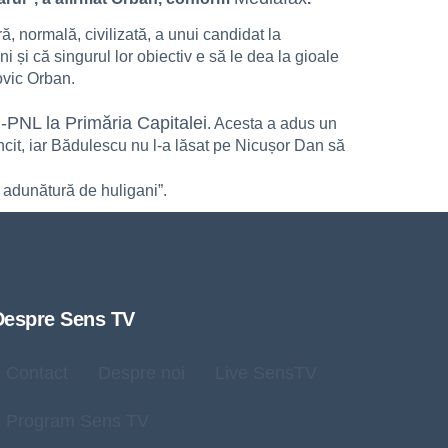
, normală, civilizată, a unui candidat la
i și că singurul lor obiectiv e să le dea la gioale
ovic Orban.
-PNL la Primăria Capitalei
. Acesta a adus un
âncit, iar Bădulescu nu l-a lăsat pe Nicușor Dan să
 o adunătură de huligani”.
Despre Sens TV
Contact
Despre noi
Live SensTV
Program Sens TV