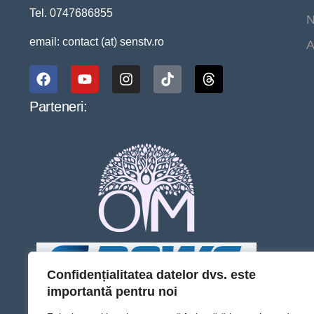
Tel. 0747686855
N
email: contact (at) senstv.ro
A
Parteneri:
Confidențialitatea datelor dvs. este
importantă pentru noi