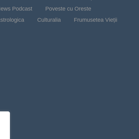
ews Podcast
Poveste cu Oreste
strologica
Culturalia
Frumusetea Vieții