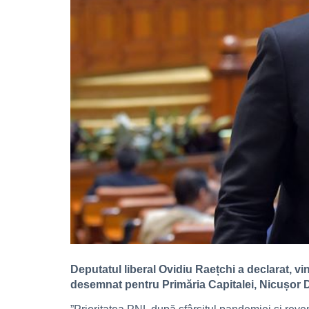
Deputatul liberal Ovidiu Raețchi a declarat, v
desemnat pentru Primăria Capitalei, Nicușor Dan.