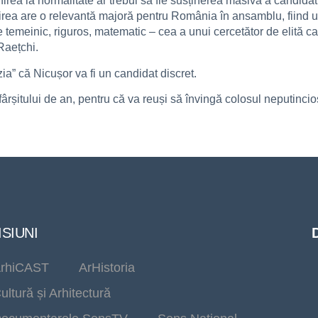
nirea la normalitate ar trebui să fie susținerea masivă a candid
ea are o relevantă majoră pentru România în ansamblu, fiind un
e temeinic, riguros, matematic – cea a unui cercetător de elită ca
Raețchi.
zia” că Nicușor va fi un candidat discret.
fârșitului de an, pentru că va reuși să învingă colosul neputinci
SIUNI
rhiCAST
ArHistoria
ultură și Arhitectură