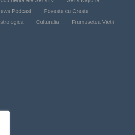
ocumentarele SensTV
Sens Național
ews Podcast
Poveste cu Oreste
strologica
Culturalia
Frumusetea Vieții