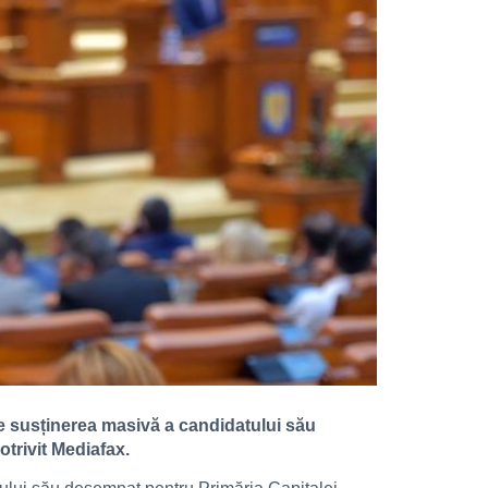
fie susținerea masivă a candidatului său
otrivit Mediafax.