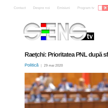
Liv
Contact
Despre noi
Emisiuni
Program tv
Raețchi: Prioritatea PNL după sf
Politică
|
29 mai 2020