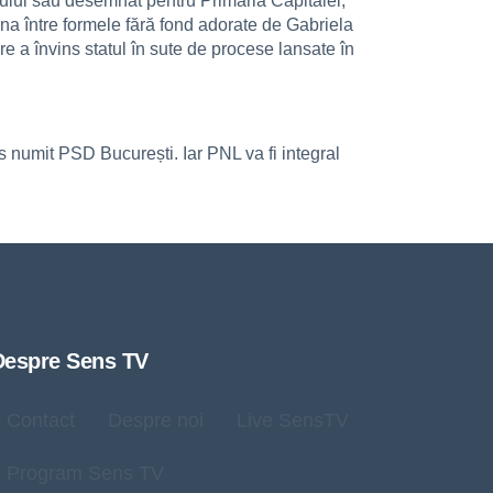
atului său desemnat pentru Primăria Capitalei,
a între formele fără fond adorate de Gabriela
re a învins statul în sute de procese lansate în
os numit PSD București. Iar PNL va fi integral
Despre Sens TV
Contact
Despre noi
Live SensTV
Program Sens TV