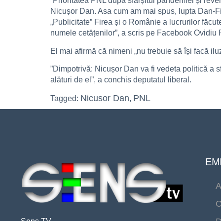
”Prioritatea PNL după sfârșitul pandemiei și reve
Nicușor Dan. Asa cum am mai spus, lupta Dan-Fir
„Publicitate” Firea și o Românie a lucrurilor făcut
numele cetățenilor”, a scris pe Facebook Ovidiu 
El mai afirmă că nimeni „nu trebuie să își facă ilu
”Dimpotrivă: Nicușor Dan va fi vedeta politică a s
alături de el”, a conchis deputatul liberal.
Nicusor Dan
PNL
Tagged:
,
EMI
A
C