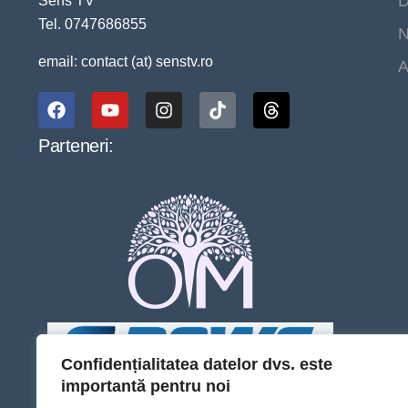
D
Sens TV
Tel. 0747686855
N
email: contact (at) senstv.ro
A
Parteneri:
Confidențialitatea datelor dvs. este
importantă pentru noi