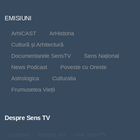
EMISIUNI
ArhiCAST
ArHistoria
Cultură și Arhitectură
Documentarele SensTV
Sens Național
News Podcast
Poveste cu Oreste
Astrologica
Culturalia
Frumusetea Vieții
Despre Sens TV
Contact
Despre noi
Live SensTV