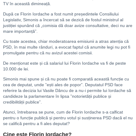
TV în această dimineață.
După ce Florin Iordache a fost numit președintele Consiliului
Legislativ, Simonis a încercat să se dezică de fostul ministrul al
justiției spunând că „comisia dă doar avize consultative, deci nu are
mare importanță”.
Cu toate acestea, chiar moderatoarea emisiunii a atras atenția că
PSD, în mai multe rânduri, a evocat faptul că anumite legi nu pot fi
promulgate pentru că nu avizul acestei comisii.
De menționat este și că salariul lui Florin Iordache va fi de peste
10.000 de lei.
Simonis mai spune și că nu poate fi comparată această funcție cu
cea de deputat, unde ”ești ales de popor”. Deputatul PSD face
referire la decizia lui Vasile Dâncu de a nu-i permite lui Iordache să
candideze la parlamentare în lipsa ”notorietății publice și
credibilității publice”.
Atunci, întrebarea se pune, cum de Florin Iordache s-a calficat
pentru o funcție publică și pentru votul și susținerea PSD dacă el nu
se califică pentru a fi ales deputat?
Cine este Florin Iordache?