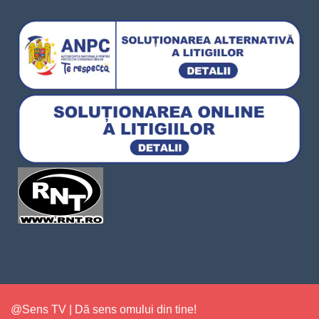
@Sens TV | Dă sens omului din tine!