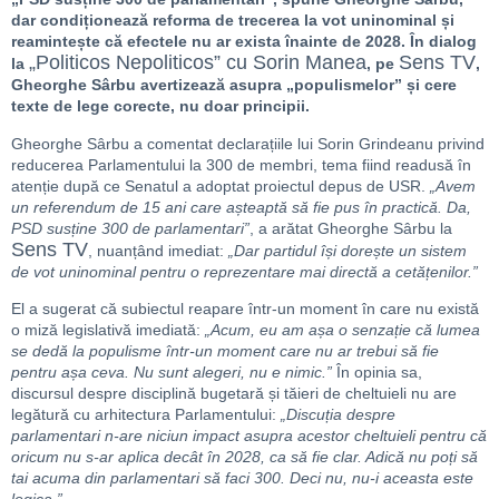
dar condiționează reforma de trecerea la vot uninominal și
reamintește că efectele nu ar exista înainte de 2028. În dialog
„Politicos Nepoliticos” cu Sorin Manea
Sens TV
la
, pe
,
Gheorghe Sârbu avertizează asupra „populismelor” și cere
texte de lege corecte, nu doar principii.
Gheorghe Sârbu a comentat declarațiile lui Sorin Grindeanu privind
reducerea Parlamentului la 300 de membri, tema fiind readusă în
atenție după ce Senatul a adoptat proiectul depus de USR.
„Avem
un referendum de 15 ani care așteaptă să fie pus în practică. Da,
PSD susține 300 de parlamentari”
, a arătat Gheorghe Sârbu la
Sens TV
, nuanțând imediat:
„Dar partidul își dorește un sistem
de vot uninominal pentru o reprezentare mai directă a cetățenilor.”
El a sugerat că subiectul reapare într-un moment în care nu există
o miză legislativă imediată:
„Acum, eu am așa o senzație că lumea
se dedă la populisme într-un moment care nu ar trebui să fie
pentru așa ceva. Nu sunt alegeri, nu e nimic.”
În opinia sa,
discursul despre disciplină bugetară și tăieri de cheltuieli nu are
legătură cu arhitectura Parlamentului:
„Discuția despre
parlamentari n-are niciun impact asupra acestor cheltuieli pentru că
oricum nu s-ar aplica decât în 2028, ca să fie clar. Adică nu poți să
tai acuma din parlamentari să faci 300. Deci nu, nu-i aceasta este