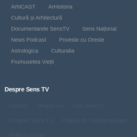
ArhiCAST
ArHistoria
Cultură și Arhitectură
Documentarele SensTV
Sens Național
News Podcast
Poveste cu Oreste
Astrologica
Culturalia
Frumusetea Vieții
Despre Sens TV
Contact
Despre noi
Live SensTV
Program Sens TV
Politică de confidențialitate
Politica cookie