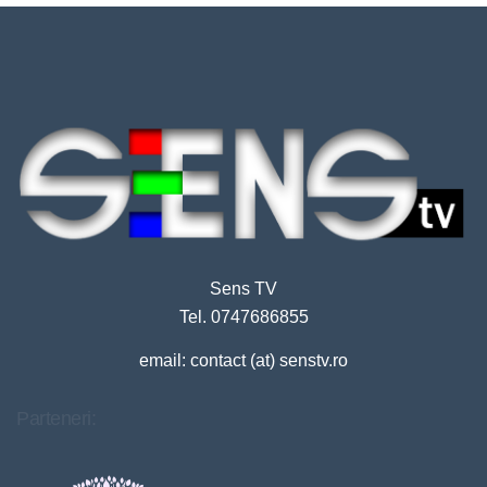
Sens TV
Tel. 0747686855
email: contact (at) senstv.ro
Parteneri: