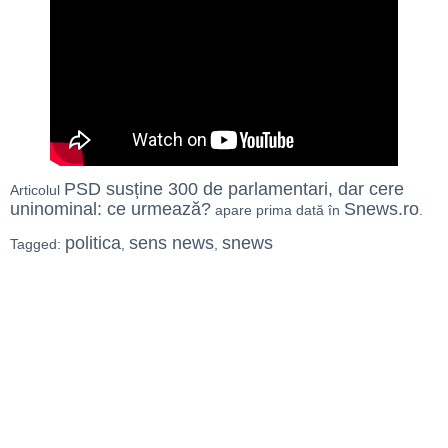
PSD susține 300 de parlamentari, dar cere
Articolul
uninominal: ce urmează?
Snews.ro
apare prima dată în
.
politica
sens news
snews
Tagged:
,
,