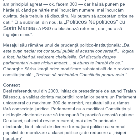
am principiul agreat — ok, facem 300 — dar hai să punem pe
hârtie și, când pe hârtie mai încurcăm numere, mai încurcăm
cuvinte, deja trebuie să discutăm. Nu putem să acceptăm orice ne
„Politicos Nepoliticos” cu
dați.” El a subliniat, din nou, la
Sorin Manea
că PSD nu blochează reforme, dar „nu o să
înghițim nimic”.
Mesajul său rămâne unul de prudență politico-instituțională: „
Da,
este puțin neclar tot contextul public al acestei conversații… logica
a fost: haideți să reducem cheltuielile. Ori discuția despre
parlamentari n-are niciun impact… și atunci te întrebi de ce.”
Gheorghe Sârbu leagă orice modificare substanțială de o revizuire
constituțională: „
Trebuie să schimbăm Constituția pentru asta.”
Context
Deși referendumul din 2009, inițiat de președintele de atunci Traian
Băsescu, a validat dorința majorității românilor pentru un Parlament
unicameral cu maximum 300 de membri, rezultatul său a rămas
fără consecințe juridice. Parlamentul nu a modificat Constituția și
nici legile electorale care să transpună în practică această opțiune.
De atunci, subiectul revine recurent, mai ales în perioade
electorale, fiind folosit de diverse formațiuni politice ca semnal
populist de moralizare a clasei politice și de reducere a „risipei
bugetare”.