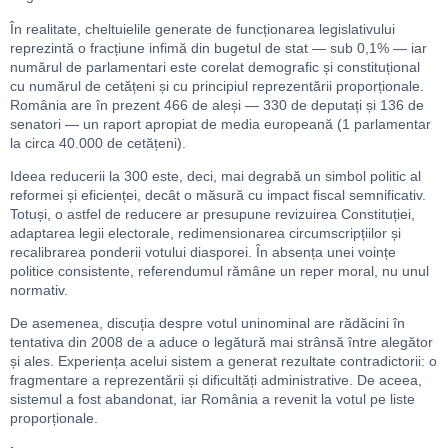
În realitate, cheltuielile generate de funcționarea legislativului
reprezintă o fracțiune infimă din bugetul de stat — sub 0,1% — iar
numărul de parlamentari este corelat demografic și constituțional
cu numărul de cetățeni și cu principiul reprezentării proporționale.
România are în prezent 466 de aleși — 330 de deputați și 136 de
senatori — un raport apropiat de media europeană (1 parlamentar
la circa 40.000 de cetățeni).
Ideea reducerii la 300 este, deci, mai degrabă un simbol politic al
reformei și eficienței, decât o măsură cu impact fiscal semnificativ.
Totuși, o astfel de reducere ar presupune revizuirea Constituției,
adaptarea legii electorale, redimensionarea circumscripțiilor și
recalibrarea ponderii votului diasporei. În absența unei voințe
politice consistente, referendumul rămâne un reper moral, nu unul
normativ.
De asemenea, discuția despre votul uninominal are rădăcini în
tentativa din 2008 de a aduce o legătură mai strânsă între alegător
și ales. Experiența acelui sistem a generat rezultate contradictorii: o
fragmentare a reprezentării și dificultăți administrative. De aceea,
sistemul a fost abandonat, iar România a revenit la votul pe liste
proporționale.