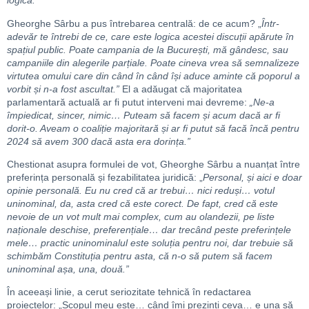
logica.”
Gheorghe Sârbu a pus întrebarea centrală: de ce acum? „
Într-
adevăr te întrebi de ce, care este logica acestei discuții apărute în
spațiul public. Poate campania de la București, mă gândesc, sau
campaniile din alegerile parțiale. Poate cineva vrea să semnalizeze
virtutea omului care din când în când își aduce aminte că poporul a
vorbit și n-a fost ascultat.”
El a adăugat că majoritatea
parlamentară actuală ar fi putut interveni mai devreme:
„Ne-a
împiedicat, sincer, nimic… Puteam să facem și acum dacă ar fi
dorit-o. Aveam o coaliție majoritară și ar fi putut să facă încă pentru
2024 să avem 300 dacă asta era dorința.”
Chestionat asupra formulei de vot, Gheorghe Sârbu a nuanțat între
preferința personală și fezabilitatea juridică: „
Personal, și aici e doar
opinie personală. Eu nu cred că ar trebui… nici reduși… votul
uninominal, da, asta cred că este corect. De fapt, cred că este
nevoie de un vot mult mai complex, cum au olandezii, pe liste
naționale deschise, preferențiale… dar trecând peste preferințele
mele… practic uninominalul este soluția pentru noi, dar trebuie să
schimbăm Constituția pentru asta, că n-o să putem să facem
uninominal așa, una, două.”
În aceeași linie, a cerut seriozitate tehnică în redactarea
proiectelor: „Scopul meu este… când îmi prezinți ceva… e una să