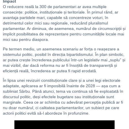
Impact
O reducere reală la 300 de parlamentari ar avea multiple
consecințe: politice, instituționale și teritoriale. În primul rând, ar
avantaja partidele mari, capabile să concentreze voturi, în
detrimentul celor mici sau regionale, reducând pluralismul
parlamentar. Ar diminua, de asemenea, numărul de circumscripții și
implicit posibilitatea de reprezentare pentru comunitățile locale mai
mici sau pentru diaspora.
Pe termen mediu, un asemenea scenariu ar forța o reașezare a
sistemului politic, posibil în direcția bipartidismului. În plan simbolic,
ar putea crește încrederea publicului într-un legislativ mai „suplu” și
mai vizibil, dar dacă reforma nu ar fi însoțită de transparență și
eficiență reală, încrederea ar putea fi rapid erodată.
În lipsa unei revizuiri constituționale clare și a unei legi electorale
adaptate, aplicarea ar fi imposibilă înainte de 2028 — așa cum a
subliniat Sârbu. Până atunci, tema va continua să fie exploatată în
discursul politic, deși efectele bugetare sau instituționale sunt
marginale. Ceea ce ar schimba cu adevărat percepția publică ar fi
nu doar numărul, ci calitatea parlamentarilor, un subiect pe care
actorii politici evită să-l abordeze în profunzime.