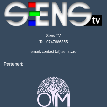
Sens TV
Tel. 0747686855
email: contact (at) senstv.ro
Parteneri: