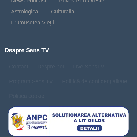
News Podcast
Poveste cu Oreste
Astrologica
Culturalia
Frumusetea Vieții
Despre Sens TV
Contact
Despre noi
Live SensTV
Program Sens TV
Politică de confidențialitate
Politica cookie