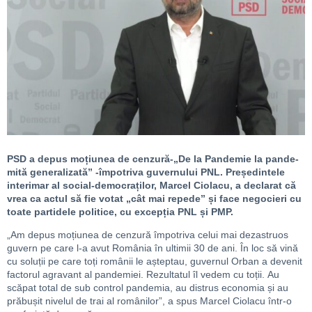
PSD a depus moțiunea de cenzură-„
De la Pandemie la pande-
mită generalizată”
-împotriva guvernului PNL. Președintele
interimar al social-democraților, Marcel Ciolacu, a declarat că
vrea ca actul să fie votat „cât mai repede” și face negocieri cu
toate partidele politice, cu excepția PNL și PMP.
„
Am depus moțiunea de cenzură împotriva celui mai dezastruos
guvern pe care l-a avut România în ultimii 30 de ani. În loc să vină
cu soluții pe care toți românii le așteptau, guvernul Orban a devenit
factorul agravant al pandemiei. Rezultatul îl vedem cu toții.
A
u
scăpat total de sub control pandemia, au distrus economia și au
prăbușit nivelul de trai al românilor”, a
spus
Marcel Ciolacu
într-o