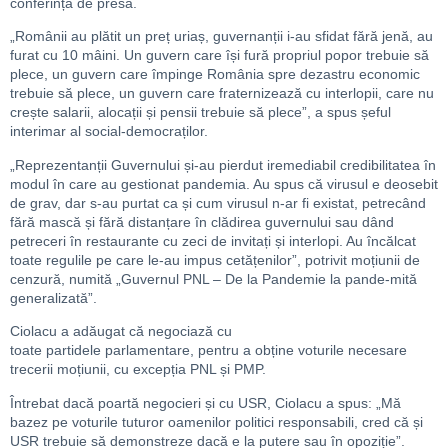
conferință de presă
.
„
R
omânii au plătit un preț uriaș, guvernanții i-au sfidat fără jenă, au
furat
c
u 10 mâini.
U
n guvern care își fură propriul popor trebuie să
plece,
un guvern
care împinge
R
om
ânia
spre dezastru economic
trebuie să plece,
un guvern
care fraternizeaz
ă
cu interlopii, care nu
crește salarii, alocații și pensii trebuie să plece
”, a spus șeful
interimar al social-democraților.
„
Reprezentanții Guvernului și-au pierdut iremediabil credibilitatea în
modul în care au gestionat pandemia. Au spus că virusul e deosebit
de grav, dar s-au purtat ca și cum virusul n-ar fi existat, petrecând
fără mască și fără distanțare în clădirea guvernului sau dând
petreceri în restaurante cu zeci de invitați și interlopi. Au încălcat
toate regulile pe care le-au impus cetățenilor”,
potrivit moțiunii de
cenzură, numită
„Guvernul PNL – De la Pandemie la pande-mită
generalizată”.
Ciolacu a adăugat că
negociază cu
toate
partidele
parlamentare,
pentru a obține voturile necesare
trecerii moțiunii, cu excepția
PNL și PMP.
Î
ntrebat dacă poartă negocieri și cu USR, Ciolacu a spus: „
Mă
ba
z
ez pe voturile tuturor oam
e
nilor politici responsabili, cred că și
USR trebuie să demons
t
reze dacă e la putere sau
în
opoziție
”.