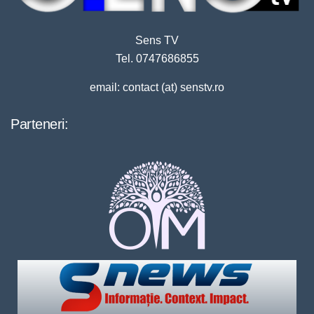
Sens TV
Tel. 0747686855
email: contact (at) senstv.ro
Parteneri: