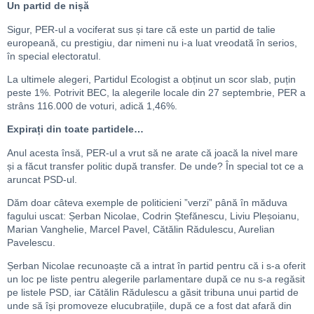
Un partid de nișă
Sigur, PER-ul a vociferat sus și tare că este un partid de talie
europeană, cu prestigiu, dar nimeni nu i-a luat vreodată în serios,
în special electoratul.
La ultimele alegeri, Partidul Ecologist a obținut un scor slab, puțin
peste 1%. Potrivit BEC, la alegerile locale din 27 septembrie, PER a
strâns 116.000 de voturi, adică 1,46%.
Expirați din toate partidele…
Anul acesta însă, PER-ul a vrut să ne arate că joacă la nivel mare
și a făcut transfer politic după transfer. De unde? În special tot ce a
aruncat PSD-ul.
Dăm doar câteva exemple de politicieni ”verzi” până în măduva
fagului uscat: Șerban Nicolae, Codrin Ștefănescu, Liviu Pleșoianu,
Marian Vanghelie, Marcel Pavel, Cătălin Rădulescu, Aurelian
Pavelescu.
Șerban Nicolae recunoaște că a intrat în partid pentru că i s-a oferit
un loc pe liste pentru alegerile parlamentare după ce nu s-a regăsit
pe listele PSD, iar Cătălin Rădulescu a găsit tribuna unui partid de
unde să își promoveze elucubrațiile, după ce a fost dat afară din