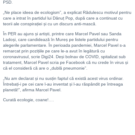
PSD.
„Ne place ideea de ecologism”, a explicat Rădulescu motivul pentru
care a intrat în partidul lui Dănuț Pop, după care a continuat cu
teorii ale conspirației și cu un discurs anti-mască.
În PER au ajuns și artiști, printre care Marcel Pavel sau Sanda
Ladoși, care candidează în Mureș pe listele partidului pentru
alegerile parlamentare. În perioada pandemiei, Marcel Pavel s-a
remarcat prin pozițiile pe care le-a avut în legătură cu
coronavirusul, scrie Digi24. Deși bolnav de COVID, spitalizat sub
tratament, Marcel Pavel scria pe Facebook că nu crede în virus și
că el consideră că are o „dublă pneumonie”.
„Nu am declarat și nu susțin faptul că există acest virus ordinar.
Întrebați-i pe cei care l-au inventat și l-au răspândit pe întreaga
planetă!”, afirma Marcel Pavel.
Curată ecologie, coane!….