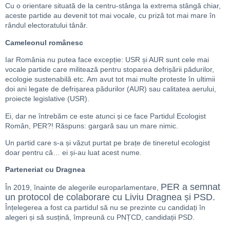
Cu o orientare situată de la centru-stânga la extrema stângă chiar,
aceste partide au devenit tot mai vocale, cu priză tot mai mare în
rândul electoratului tânăr.
Cameleonul românesc
Iar România nu putea face excepție: USR și AUR sunt cele mai
vocale partide care militează pentru stoparea defrișării pădurilor,
ecologie sustenabilă etc. Am avut tot mai multe proteste în ultimii
doi ani legate de defrișarea pădurilor (AUR) sau calitatea aerului,
proiecte legislative (USR).
Ei, dar ne întrebăm ce este atunci și ce face Partidul Ecologist
Român, PER?! Răspuns: gargară sau un mare nimic.
Un partid care s-a și văzut purtat pe brațe de tineretul ecologist
doar pentru că… ei și-au luat acest nume.
Parteneriat cu Dragnea
PER a semnat
În 2019, înainte de alegerile europarlamentare,
un protocol de colaborare cu Liviu Dragnea și PSD.
Înțelegerea a fost ca partidul să nu se prezinte cu candidați în
alegeri și să susțină, împreună cu PNȚCD, candidații PSD.