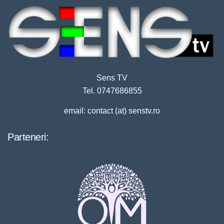
Sens TV
Tel. 0747686855
email: contact (at) senstv.ro
Parteneri: