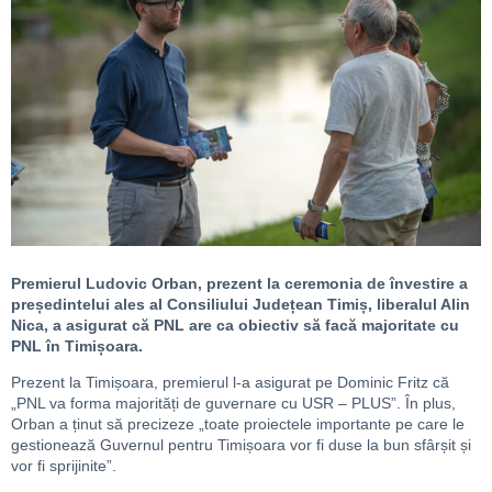
Premierul Ludovic Orban, prezent la ceremonia de învestire a
președintelui ales al Consiliului Județean Timiș, liberalul Alin
Nica, a asigurat că PNL are ca obiectiv să facă majoritate cu
PNL în Timișoara.
Prezent la Timișoara, premierul l-a asigurat pe Dominic Fritz că
„PNL va forma majorități de guvernare cu USR – PLUS”. În plus,
Orban a ținut să precizeze „toate proiectele importante pe care le
gestionează Guvernul pentru Timișoara vor fi duse la bun sfârșit și
vor fi sprijinite”.