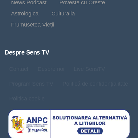
News Podcast
Poveste cu Oreste
Astrologica
Culturalia
Frumusetea Vieții
Despre Sens TV
Contact
Despre noi
Live SensTV
Program Sens TV
Politică de confidențialitate
Politica cookie