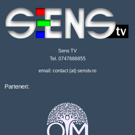
Sens TV
Tel. 0747686855
email: contact (at) senstv.ro
Parteneri: