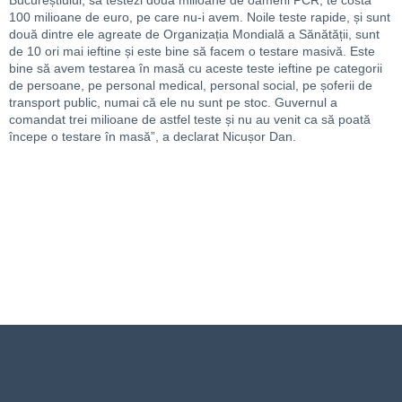
Bucureștiului, să testezi două milioane de oameni PCR, te costă
100 milioane de euro, pe care nu-i avem. Noile teste rapide, și sunt
două dintre ele agreate de Organizația Mondială a Sănătății, sunt
de 10 ori mai ieftine și este bine să facem o testare masivă. Este
bine să avem testarea în masă cu aceste teste ieftine pe categorii
de persoane, pe personal medical, personal social, pe șoferii de
transport public, numai că ele nu sunt pe stoc. Guvernul a
comandat trei milioane de astfel teste și nu au venit ca să poată
începe o testare în masă”, a declarat Nicușor Dan.