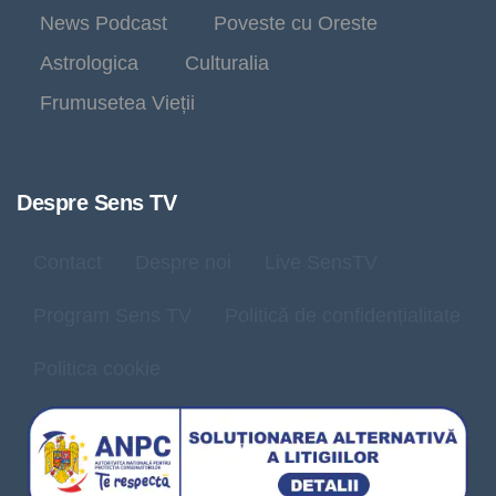
News Podcast
Poveste cu Oreste
Astrologica
Culturalia
Frumusetea Vieții
Despre Sens TV
Contact
Despre noi
Live SensTV
Program Sens TV
Politică de confidențialitate
Politica cookie