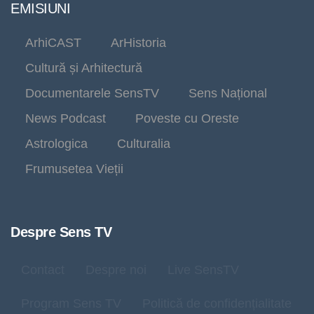
EMISIUNI
ArhiCAST
ArHistoria
Cultură și Arhitectură
Documentarele SensTV
Sens Național
News Podcast
Poveste cu Oreste
Astrologica
Culturalia
Frumusetea Vieții
Despre Sens TV
Contact
Despre noi
Live SensTV
Program Sens TV
Politică de confidențialitate