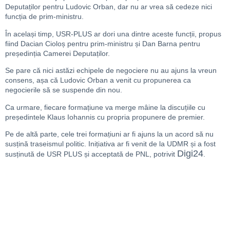
Deputaților pentru Ludovic Orban, dar nu ar vrea să cedeze nici
funcția de prim-ministru.
În același timp, USR-PLUS ar dori una dintre aceste funcții, propus
fiind Dacian Cioloș pentru prim-ministru și Dan Barna pentru
președinția Camerei Deputaților.
Se pare că nici astăzi echipele de negociere nu au ajuns la vreun
consens, așa că Ludovic Orban a venit cu propunerea ca
negocierile să se suspende din nou.
Ca urmare, fiecare formațiune va merge mâine la discuțiile cu
președintele Klaus Iohannis cu propria propunere de premier.
Pe de altă parte, cele trei formațiuni ar fi ajuns la un acord
să nu
susțină traseismul politic. Inițiativa ar fi venit de la UDMR și a fost
Digi24
susținută de USR PLUS și acceptată de PNL, potrivit
.