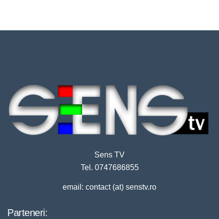
Sens TV
Tel. 0747686855
email: contact (at) senstv.ro
Parteneri: