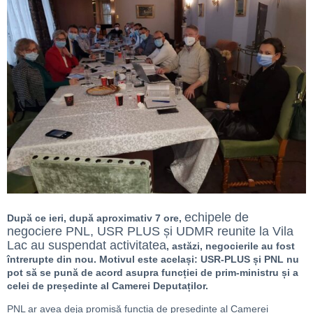
echipele de
După ce ieri, după aproximativ 7 ore,
negociere PNL, USR PLUS și UDMR reunite la Vila
Lac au suspendat activitatea
, astăzi, negocierile au fost
întrerupte din nou. Motivul este același: USR-PLUS și PNL nu
pot să se pună de acord asupra funcției de prim-ministru și a
celei de președinte al Camerei Deputaților.
PNL ar avea deja promisă funcția de președinte al Camerei