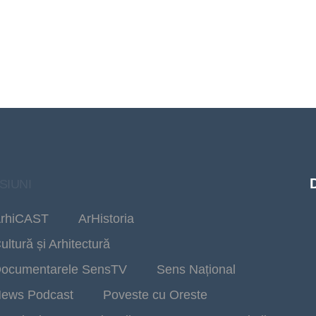
SIUNI
rhiCAST
ArHistoria
ultură și Arhitectură
ocumentarele SensTV
Sens Național
ews Podcast
Poveste cu Oreste