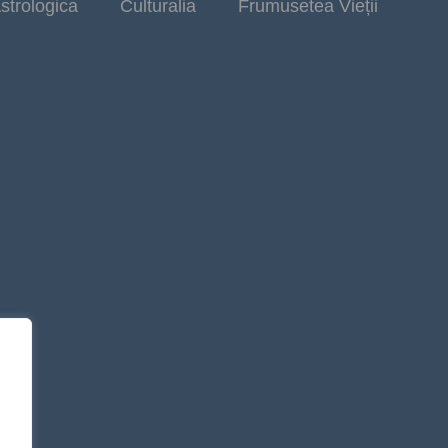
strologica
Culturalia
Frumusetea Vieții