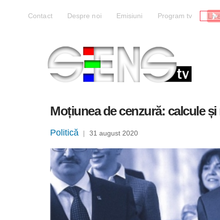
Liv
Contact
Despre noi
Emisiuni
Program tv
Moțiunea de cenzură: calcule și r
Politică
|
31 august 2020