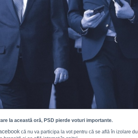
rare la această oră, PSD pierde voturi importante.
acebook
că nu va participa la vot pentru că se află în izolare 