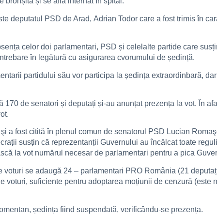
onșită și se află internat în spital.
ste deputatul PSD de Arad, Adrian Todor care a fost trimis în car
sența celor doi parlamentari, PSD și celelalte partide care susți
rebare în legătură cu asigurarea cvorumului de ședință.
ii partidului său vor participa la ședința extraordinbară, dar n
că 170 de senatori și deputați și-au anunțat prezența la vot. În
ot.
i a fost citită în plenul comun de senatorul PSD Lucian Romaş
rații susțin că reprezentanții Guvernului au încălcat toate regu
ească la vot numărul necesar de parlamentari pentru a pica Guv
 voturi se adaugă 24 – parlamentari PRO România (21 deputați şi 
de voturi, suficiente pentru adoptarea moțiunii de cenzură (este 
momentan, ședința fiind suspendată, verificându-se prezența.