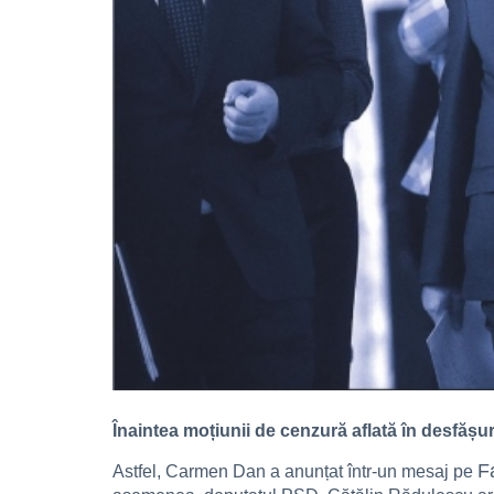
Înaintea moțiunii de cenzură aflată în desfășu
F
Astfel, Carmen Dan a anunțat într-un mesaj pe