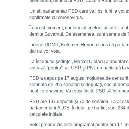
asemenea, deputatul PSD, Cătălin Rădulescu are br
Un alt parlamentar PSD care va lipsi luni la vot e
confirmate cu coronavirus.
În acest moment, conform ultimelor calcule, cu ab
demite Guvernul. De asemenea, sunt semne de înt
Liderul UDMR, Kelemen Hunor a spus că parlamentar
dar nu vor vota.
La începutul ședinței, Marcel Ciolacu a anunțat 
votează ”pentru”, iar USR şi PNL nu participă la v
PSD a depus pe 17 august moțiunea de cenzură ş
semnată de 205 senatori şi deputați, social-democ
noul coronavirus. Va reuşi, însă, PSD să întrun
PSD are 137 deputați şi 70 de senatori. La aceste
parlamentarii ALDE. În total, pe hartie, sunt 234 
calculele inițiale.
Votul propriu-zis este programat pentru ora 17, 