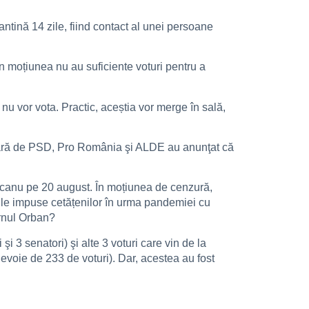
antină 14 zile, fiind contact al unei persoane
n moțiunea nu au suficiente voturi pentru a
u vor vota. Practic, aceștia vor merge în sală,
 afară de PSD, Pro România şi ALDE au anunţat că
canu pe 20 august. În moțiunea de cenzură,
lile impuse cetățenilor în urma pandemiei cu
ernul Orban?
3 senatori) şi alte 3 voturi care vin de la
nevoie de 233 de voturi). Dar, acestea au fost