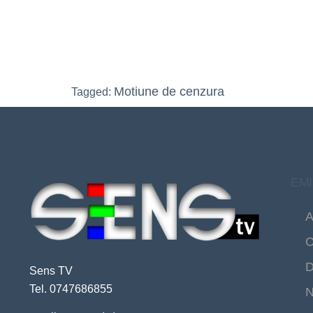
Motiune de cenzura
Tagged:
EMI
A
C
D
Sens TV
Tel. 0747686855
N