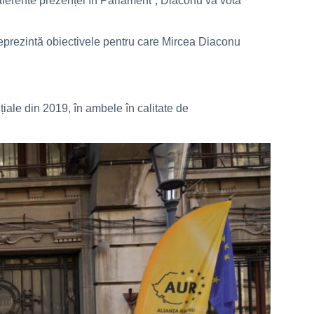
i aferente prezenței în Parlament”, Diaconu va vota
 reprezintă obiectivele pentru care Mircea Diaconu
iale din 2019, în ambele în calitate de