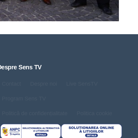
Despre Sens TV
Contact
Despre noi
Live SensTV
Program Sens TV
Politică de confidențialitate
Politica cookie