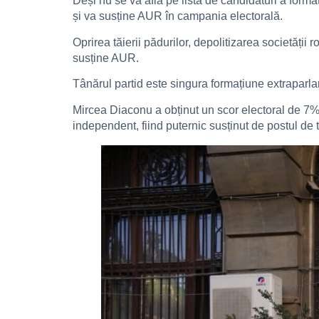
Deși nu se va afla pe lista de candidaturi a forma
și va susține AUR în campania electorală.
Oprirea tăierii pădurilor, depolitizarea societăți
susține AUR.
Tânărul partid este singura formațiune extraparlam
Mircea Diaconu a obținut un scor electoral de 7% 
independent, fiind puternic susținut de postul de 