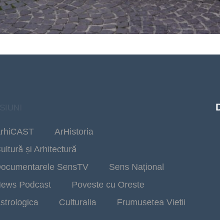
SIUNI
rhiCAST
ArHistoria
ultură și Arhitectură
ocumentarele SensTV
Sens Național
ews Podcast
Poveste cu Oreste
strologica
Culturalia
Frumusetea Vieții