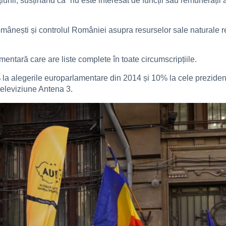
țiunii, susținând că ”nu este interesat de funcții sau remunerați
i românești și controlul României asupra resurselor sale naturale
entară care are liste complete în toate circumscripțiile.
la alegerile europarlamentare din 2014 și 10% la cele prezidenț
televiziune Antena 3.