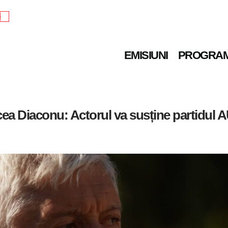
e
EMISIUNI
PROGRA
cea Diaconu: Actorul va susține partidul A