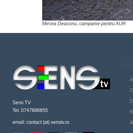
Mircea Deaconu, campanie pentru AUR
EMI
A
C
D
Sens TV
Tel. 0747686855
N
A
email: contact (at) senstv.ro