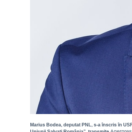
Marius Bodea, deputat PNL, s-a înscris în USR
Agerpres
Uniunii Salvați România”, transmite