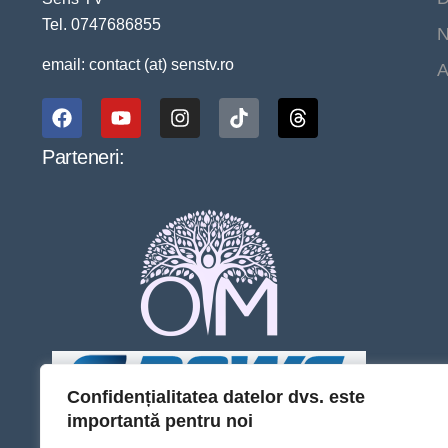
Tel. 0747686855
N
email: contact (at) senstv.ro
A
Parteneri:
Confidențialitatea datelor dvs. este
importantă pentru noi