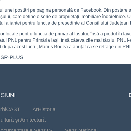
iul unei postări pe pagina personală de Facebook. Din postare se
Iașului, care deține o serie de proprietăți imobiliare îndoielnic
l alianței pentru funcția de președinte al Consiliului Județean I
r locale pentru funcția de primar al Iașului, însă a piedut în fav
ul PNL pentru Primăria Iași, însă câteva zile mai târziu, PNL l-
at după acest lucru, Marius Bodea a anuțat că se retrage din PNL
USR-PLUS
SIUNI
rhiCAST
ArHistoria
ultură și Arhitectură
ocumentarele SensTV
Sens Național