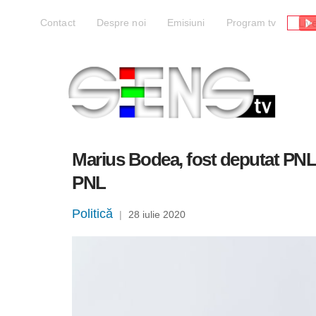
Liv
Contact
Despre noi
Emisiuni
Program tv
Marius Bodea, fost deputat PNL,
PNL
Politică
|
28 iulie 2020