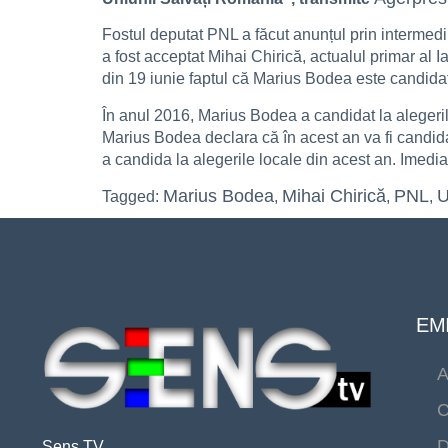
Fostul deputat PNL a făcut anunțul prin intermed
a fost acceptat Mihai Chirică, actualul primar al 
din 19 iunie faptul că Marius Bodea este candidatu
În anul 2016, Marius Bodea a candidat la alegerilo
Marius Bodea declara că în acest an va fi candidat
a candida la alegerile locale din acest an. Imedi
Marius Bodea
Mihai Chirică
PNL
Tagged:
,
,
,
EMI
A
C
D
Sens TV