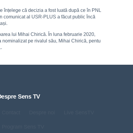
 înțelege că decizia a fost luată după ce în PNL
e. Un comunicat al USR-PLUS a făcut public încă
ași.
oarea lui Mihai Chirică. În luna februarie 2020,
a nominalizat pe rivalul său, Mihai Chirică, pentu
.
Despre Sens TV
Contact
Despre noi
Live SensTV
Program Sens TV