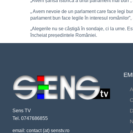
„Avem șansa istorică a unui parlament mai bun”, 
„ Avem nevoie de un parlament care face legi bun
parlament bun face legile în interesul românilor”,
„Alegerile nu se câștigă în sondaje, ci la urne. Es
încheiat președintele României.
EMI
A
C
D
Sens TV
Tel. 0747686855
N
email: contact (at) senstv.ro
A