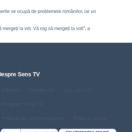
erile se ocupă de problemele românilor, iar un
 mergeți la vot. Vă rog să mergeți la vot!”, a
Despre Sens TV
Contact
Despre noi
Live SensTV
Program Sens TV
Politică de confidențialitate
Politica cookie