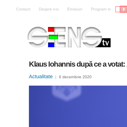
Liv
Contact
Despre noi
Emisiuni
Program tv
Klaus Iohannis după ce a votat: 
Actualitate
|
6 decembrie 2020