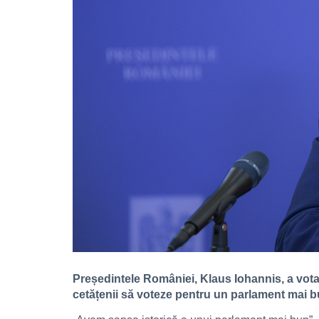
Președintele României, Klaus Iohannis, a votat
cetățenii să voteze pentru un parlament mai b