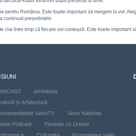
a declarat Klaus Iohannis după prezența la urne.
e pentru România. Este foarte important să mergem la vot. Aleg
 a continuat președintele.
te clar între timp că fiecare vot contează. Este foarte important să
SIUNI
rhiCAST
ArHistoria
ultură și Arhitectură
ocumentarele SensTV
Sens Național
ews Podcast
Poveste cu Oreste
strologica
Culturalia
Frumusetea Vieții