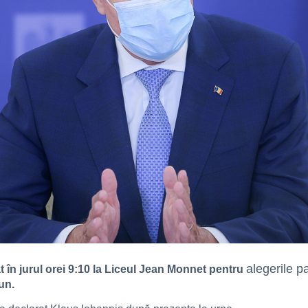
alegerile p
 în jurul orei 9:10 la Liceul Jean Monnet pentru
un.