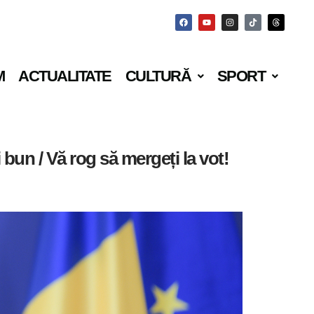
M
ACTUALITATE
CULTURĂ
SPORT
bun / Vă rog să mergeți la vot!