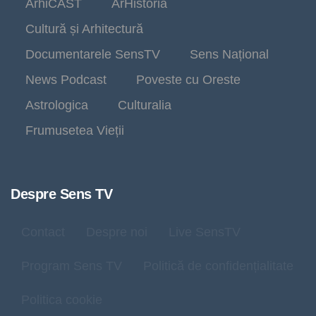
ArhiCAST
ArHistoria
Cultură și Arhitectură
Documentarele SensTV
Sens Național
News Podcast
Poveste cu Oreste
Astrologica
Culturalia
Frumusetea Vieții
Despre Sens TV
Contact
Despre noi
Live SensTV
Program Sens TV
Politică de confidențialitate
Politica cookie