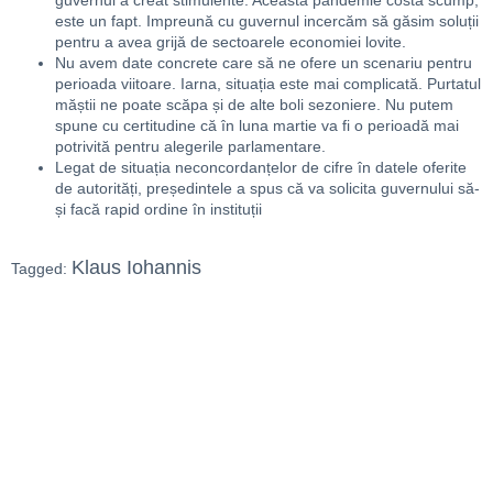
guvernul a creat stimulente. Această pandemie costă scump,
este un fapt. Impreună cu guvernul incercăm să găsim soluții
pentru a avea grijă de sectoarele economiei lovite.
Nu avem date concrete care să ne ofere un scenariu pentru
perioada viitoare. Iarna, situația este mai complicată. Purtatul
măștii ne poate scăpa și de alte boli sezoniere. Nu putem
spune cu certitudine că în luna martie va fi o perioadă mai
potrivită pentru alegerile parlamentare.
Legat de situația neconcordanțelor de cifre în datele oferite
de autorități, președintele a spus că va solicita guvernului să-
și facă rapid ordine în instituții
Klaus Iohannis
Tagged: