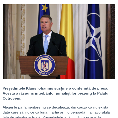
Președintele Klaus Iohannis susține o conferință de presă.
Acesta a răspuns intrebărilor jurnaliștilor prezenți la Palatul
Cotroceni.
Alegerile parlamentare nu se decalează, din cauză că nu există
date care să indice că luna martie ar fi o perioadă mai favorabilă
față de situația actuală. Președintele a făcut din nou apel la