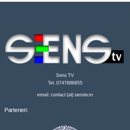
Sens TV
Tel. 0747686855
email: contact (at) senstv.ro
Parteneri: