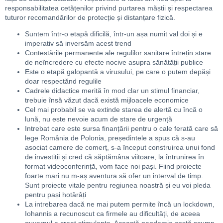
responsabilitatea cetățenilor privind purtarea măștii și respectarea
tuturor recomandărilor de protecție și distanțare fizică.
Suntem într-o etapă dificilă, într-un așa numit val doi și e
imperativ să inversăm acest trend
Contestările permanente ale regulilor sanitare întrețin stare
de neîncredere cu efecte nocive asupra sănătății publice
Este o etapă galopantă a virusului, pe care o putem depăși
doar respectănd regulile
Cadrele didactice merită în mod clar un stimul financiar,
trebuie însă văzut dacă există mijloacele economice
Cel mai probabil se va extinde starea de alertă cu încă o
lună, nu este nevoie acum de stare de urgență
Intrebat care este sursa finanțării pentru o cale ferată care să
lege România de Polonia, președintele a spus că s-au
asociat camere de comerț, s-a început construirea unui fond
de investiții și cred că săptămâna viitoare, la întrunirea în
format videoconferință, vom face noi pași. Fiind proiecte
foarte mari nu m-aș aventura să ofer un interval de timp.
Sunt proiecte vitale pentru regiunea noastră și eu voi pleda
pentru pași hotărâți
La intrebarea dacă ne mai putem permite încă un lockdown,
Iohannis a recunoscut ca firmele au dificultăți, de aceea