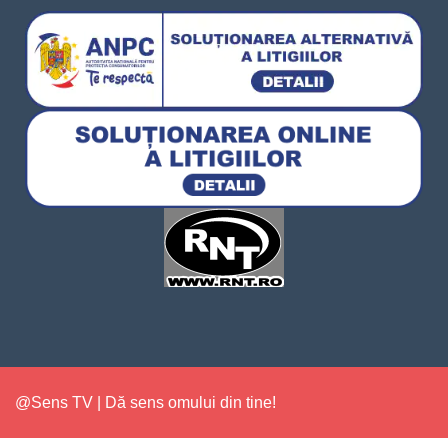
@Sens TV | Dă sens omului din tine!