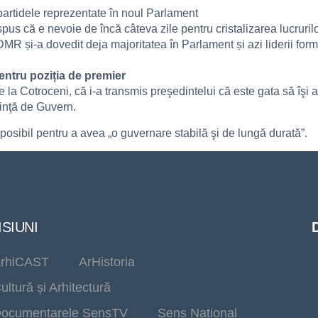
partidele reprezentate în noul Parlament
s că e nevoie de încă câteva zile pentru cristalizarea lucruril
R și-a dovedit deja majoritatea în Parlament și azi liderii for
entru poziția de premier
de la Cotroceni, că i-a transmis preşedintelui că este gata să îş
inţă de Guvern.
 posibil pentru a avea „o guvernare stabilă şi de lungă durată”.
SIUNI
rhiCAST
ArHistoria
ultură și Arhitectură
ocumentarele SensTV
Sens Național