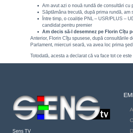
Am avut azi o nouă rundă de consultări cu 
Săptămâna trecută, după prima rundă, am spu
Între timp, o coaliție PNL – USR/PLUS – UDM
candidat pentru premier
Am decis să-l desemnez pe Florin Cîțu p
Anterior, Florin Cîţu spusese, după consultările 
Parlament, miercuri seară, va avea loc prima şed
Totodată, acesta a declarat că va face tot ce este
EMI
A
C
D
Sens TV