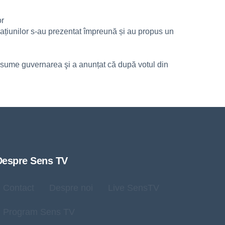
or
mațiunilor s-au prezentat împreună și au propus un
i asume guvernarea şi a anunțat că după votul din
Despre Sens TV
Contact
Despre noi
Live SensTV
Program Sens TV