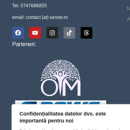
Tel. 0747686855
N
email: contact (at) senstv.ro
A
Parteneri:
Confidențialitatea datelor dvs. este
importantă pentru noi