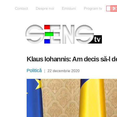
Liv
Contact
Despre noi
Emisiuni
Program tv
Klaus Iohannis: Am decis să-l d
Politică
|
22 decembrie 2020