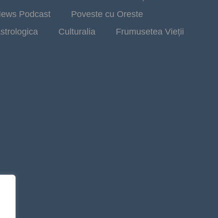
ews Podcast
Poveste cu Oreste
strologica
Culturalia
Frumusetea Vieții