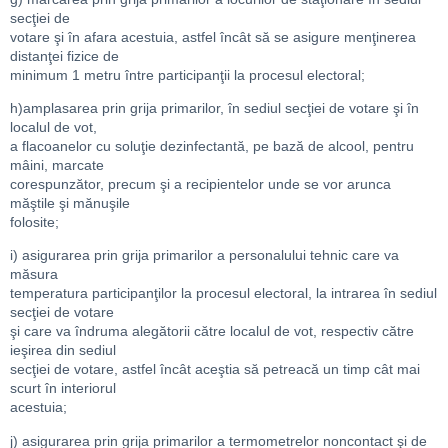
secţiei de
votare şi în afara acestuia, astfel încât să se asigure menţinerea
distanţei fizice de
minimum 1 metru între participanţii la procesul electoral;
h)amplasarea prin grija primarilor, în sediul secţiei de votare şi în
localul de vot,
a flacoanelor cu soluţie dezinfectantă, pe bază de alcool, pentru
mâini, marcate
corespunzător, precum şi a recipientelor unde se vor arunca
măştile şi mănuşile
folosite;
i) asigurarea prin grija primarilor a personalului tehnic care va
măsura
temperatura participanţilor la procesul electoral, la intrarea în sediul
secţiei de votare
şi care va îndruma alegătorii către localul de vot, respectiv către
ieşirea din sediul
secţiei de votare, astfel încât aceştia să petreacă un timp cât mai
scurt în interiorul
acestuia;
j) asigurarea prin grija primarilor a termometrelor noncontact şi de