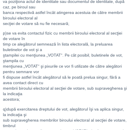
va poziţiona actul de identitate sau documentul de identitate, după
caz, pe biroul sau
banca respectivă astfel încât atingerea acestuia de către membrii
biroului electoral al
secţiei de votare să nu fie necesară;
p)se va evita contactul fizic cu membrii biroului electoral al secţiei
de votare în
timp ce alegătorul semnează în lista electorală, la preluarea
buletinelor de vot şi a
ştampilei cu menţiunea „VOTAT“. Pe cât posibil, buletinele de vot,
ştampila cu
menţiunea „VOTAT“ şi pixurile ce vor fi utilizate de către alegători
pentru semnare vor
fi dispuse astfel încât alegătorul să le poată prelua singur, fără a
avea contact direct cu
membrii biroului electoral al secţiei de votare, sub supravegherea şi
la indicaţia
acestora;
q)după exercitarea dreptului de vot, alegătorul îşi va aplica singur,
la indicaţia şi
sub supravegherea membrilor biroului electoral al secţiei de votare,
timbrul