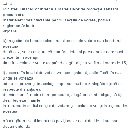
către
Ministerul Afacerilor Interne a materialelor de protecţie sanitară,
precum şi a
materialelor dezinfectante pentru secţiile de votare, potrivit
reglementărilor în
vigoare;
k)preşedintele biroului electoral al secţiei de votare sau locţiitorul
acestuia,
după caz, se va asigura că numărul total al persoanelor care sunt
prezente în acelaşi
timp în localul de vot, exceptând alegătorii, nu va fi mai mare de 15;
l) accesul în localul de vot se va face eşalonat, astfel încât în sala
unde se votează
să nu fie prezenţi, în acelaşi timp, mai mult de 5 alegători şi să se
respecte distanţarea
de minimum 1 metru între persoane; alegătorii sunt obligaţi să îşi
dezinfecteze mâinile
la intrarea în sediul secţiei de votare şi localul de vot şi la ieşirea din
acestea;
m) alegătorul va fi instruit să poziţioneze actul de identitate sau
documentul de