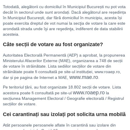
Totodată, alegătorii cu domiciliul în Municipiul București nu pot vota
decât în sectorul unde sunt arondați. Dacă alegătorul are reședința
în Municipiul București, dar fără domiciliul în municipiu, acesta își
poate exercita dreptul de vot numai la secţia de votare la care este
arondată strada unde îşi are reşedinţa, indiferent de data stabilirii
acesteia.
Câte secții de votare au fost organizate?
Autoritatea Electorală Permanentă (AEP) a aprobat, la propunerea
Ministerului Afacerilor Externe (MAE), organizarea a 748 de secții
de votare în străinătate. Lista sediilor secțiilor de votare din
străinătate poate fi consultată pe site-ul instituției, www.roaep.ro,
www.mae.ro
dar și pe pagina de Internet a MAE,
.
Pe teritoriul țării, au fost organizate 18.802 secții de votare. Lista
www.roaep.ro
acestora poate fi consultată pe site-ul
la
secțiunea Management Electoral / Geografie electorală / Registrul
secțiilor de votare.
Cei carantinați sau izolați pot solicita urna mobilă
Atât persoanele persoanele aflate în carantină sau izolare din