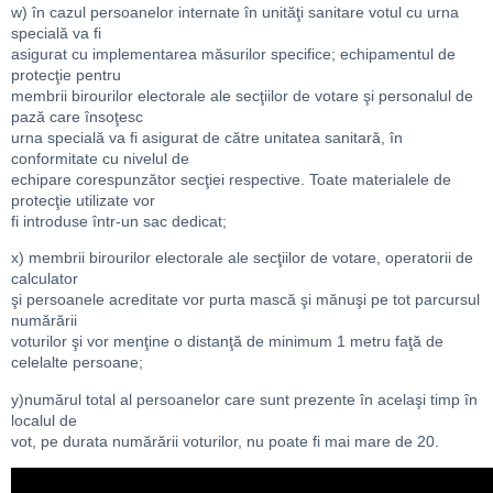
w) în cazul persoanelor internate în unităţi sanitare votul cu urna
specială va fi
asigurat cu implementarea măsurilor specifice; echipamentul de
protecţie pentru
membrii birourilor electorale ale secţiilor de votare şi personalul de
pază care însoţesc
urna specială va fi asigurat de către unitatea sanitară, în
conformitate cu nivelul de
echipare corespunzător secţiei respective. Toate materialele de
protecţie utilizate vor
fi introduse într-un sac dedicat;
x) membrii birourilor electorale ale secţiilor de votare, operatorii de
calculator
şi persoanele acreditate vor purta mască şi mănuşi pe tot parcursul
numărării
voturilor şi vor menţine o distanţă de minimum 1 metru faţă de
celelalte persoane;
y)numărul total al persoanelor care sunt prezente în acelaşi timp în
localul de
vot, pe durata numărării voturilor, nu poate fi mai mare de 20.