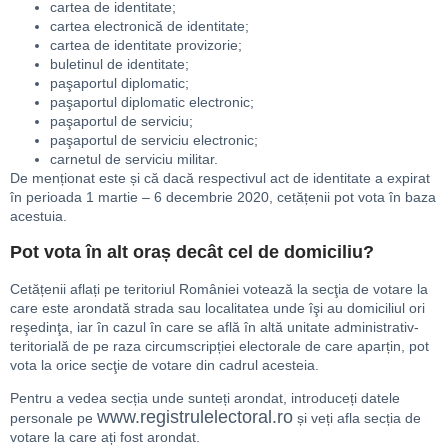
cartea de identitate;
cartea electronică de identitate;
cartea de identitate provizorie;
buletinul de identitate;
paşaportul diplomatic;
paşaportul diplomatic electronic;
paşaportul de serviciu;
paşaportul de serviciu electronic;
carnetul de serviciu militar.
De menționat este și că dacă respectivul act de identitate a expirat
în perioada 1 martie – 6 decembrie 2020, cetățenii pot vota în baza
acestuia.
Pot vota în alt oraș decât cel de domiciliu?
Cetățenii aflați pe teritoriul României votează la secţia de votare la
care este arondată strada sau localitatea unde îşi au domiciliul ori
reşedinţa, iar în cazul în care se află în altă unitate administrativ-
teritorială de pe raza circumscripției electorale de care aparțin, pot
vota la orice secţie de votare din cadrul acesteia.
Pentru a vedea secția unde sunteți arondat, introduceți datele
www.registrulelectoral.ro
personale pe
și veți afla secția de
votare la care ați fost arondat.