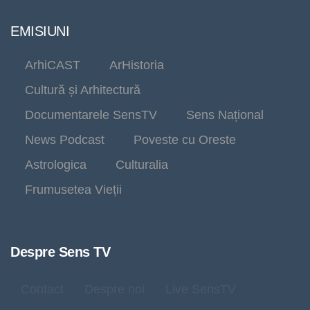
EMISIUNI
ArhiCAST
ArHistoria
Cultură și Arhitectură
Documentarele SensTV
Sens Național
News Podcast
Poveste cu Oreste
Astrologica
Culturalia
Frumusetea Vieții
Despre Sens TV
Contact
Despre noi
Live SensTV