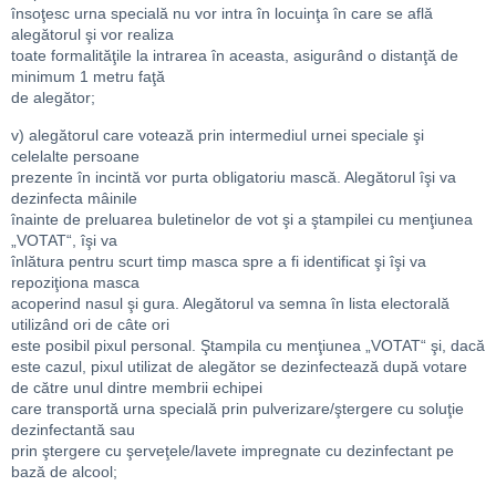
însoţesc urna specială nu vor intra în locuinţa în care se află
alegătorul şi vor realiza
toate formalităţile la intrarea în aceasta, asigurând o distanţă de
minimum 1 metru faţă
de alegător;
v) alegătorul care votează prin intermediul urnei speciale şi
celelalte persoane
prezente în incintă vor purta obligatoriu mască. Alegătorul îşi va
dezinfecta mâinile
înainte de preluarea buletinelor de vot şi a ştampilei cu menţiunea
„VOTAT“, îşi va
înlătura pentru scurt timp masca spre a fi identificat şi îşi va
repoziţiona masca
acoperind nasul şi gura. Alegătorul va semna în lista electorală
utilizând ori de câte ori
este posibil pixul personal. Ştampila cu menţiunea „VOTAT“ şi, dacă
este cazul, pixul utilizat de alegător se dezinfectează după votare
de către unul dintre membrii echipei
care transportă urna specială prin pulverizare/ştergere cu soluţie
dezinfectantă sau
prin ştergere cu şerveţele/lavete impregnate cu dezinfectant pe
bază de alcool;