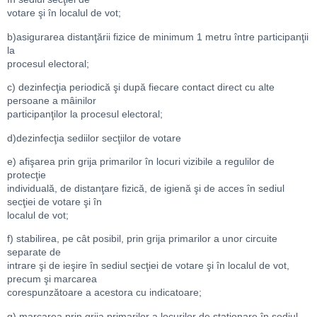
votare şi în localul de vot;
b)asigurarea distanţării fizice de minimum 1 metru între participanţii
la
procesul electoral;
c) dezinfecţia periodică şi după fiecare contact direct cu alte
persoane a mâinilor
participanţilor la procesul electoral;
d)dezinfecţia sediilor secţiilor de votare
e) afişarea prin grija primarilor în locuri vizibile a regulilor de
protecţie
individuală, de distanţare fizică, de igienă şi de acces în sediul
secţiei de votare şi în
localul de vot;
f) stabilirea, pe cât posibil, prin grija primarilor a unor circuite
separate de
intrare şi de ieşire în sediul secţiei de votare şi în localul de vot,
precum şi marcarea
corespunzătoare a acestora cu indicatoare;
g) marcarea prin grija primarilor a locurilor de staţionare în sediul