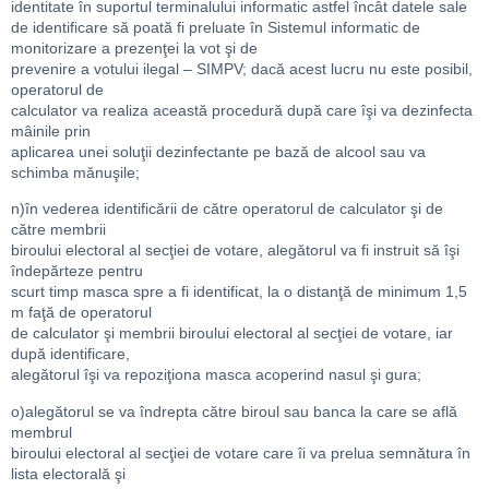
identitate în suportul terminalului informatic astfel încât datele sale
de identificare să poată fi preluate în Sistemul informatic de
monitorizare a prezenţei la vot şi de
prevenire a votului ilegal – SIMPV; dacă acest lucru nu este posibil,
operatorul de
calculator va realiza această procedură după care îşi va dezinfecta
mâinile prin
aplicarea unei soluţii dezinfectante pe bază de alcool sau va
schimba mănuşile;
n)în vederea identificării de către operatorul de calculator şi de
către membrii
biroului electoral al secţiei de votare, alegătorul va fi instruit să îşi
îndepărteze pentru
scurt timp masca spre a fi identificat, la o distanţă de minimum 1,5
m faţă de operatorul
de calculator şi membrii biroului electoral al secţiei de votare, iar
după identificare,
alegătorul îşi va repoziţiona masca acoperind nasul şi gura;
o)alegătorul se va îndrepta către biroul sau banca la care se află
membrul
biroului electoral al secţiei de votare care îi va prelua semnătura în
lista electorală şi