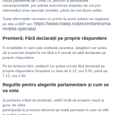
cauza pandemiei de Covid-19, precum și persoanele
netransportabile, pot solicita exercitarea dreptului de vot prin
intermediul urnei speciale (mobile), până cel mai târziu astăzi.
Toate informațiile necesare cu privire la acest subiect se regăsesc
https://www.roaep.ro/prezentare/urna-
pe site-ul AEP, aici:
mobila-speciala/.
Premieră: Fără declarații pe proprie răspundere
În localitățile în care este instituită carantina, alegătorii vor putea
să-și exercite dreptul la vot fără a fi nevoiți să aibă declarație pe
proprie răspundere.
Pe tot teritoriul țării, cetățenii vor putea circula fără declarații pe
proprie răspundere începând cu data de 6.12, ora 5:00, până pe
7.12, ora 1:00.
Regulile pentru alegerile parlamentare și cum se
va vota
a) purtarea măștii de protecție, astfel încât să acopere nasul şi
gura, de către
participanţii la procesul electoral pe toată perioada în care se află
în sediul secţiei de