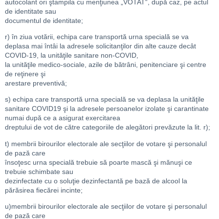
autocolant ori ştampila cu menţiunea „VOTAT“, după caz, pe actul
de identitate sau
documentul de identitate;
r) în ziua votării, echipa care transportă urna specială se va
deplasa mai întâi la adresele solicitanţilor din alte cauze decât
COVID-19, la unităţile sanitare non-COVID,
la unităţile medico-sociale, azile de bătrâni, penitenciare şi centre
de reţinere şi
arestare preventivă;
s) echipa care transportă urna specială se va deplasa la unităţile
sanitare COVID19 şi la adresele persoanelor izolate şi carantinate
numai după ce a asigurat exercitarea
dreptului de vot de către categoriile de alegători prevăzute la lit. r);
t) membrii birourilor electorale ale secţiilor de votare şi personalul
de pază care
însoţesc urna specială trebuie să poarte mască şi mănuşi ce
trebuie schimbate sau
dezinfectate cu o soluţie dezinfectantă pe bază de alcool la
părăsirea fiecărei incinte;
u)membrii birourilor electorale ale secţiilor de votare şi personalul
de pază care