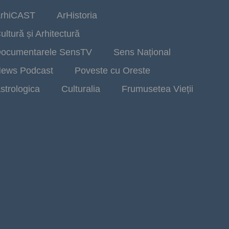
rhiCAST
ArHistoria
ultură și Arhitectură
ocumentarele SensTV
Sens Național
ews Podcast
Poveste cu Oreste
strologica
Culturalia
Frumusetea Vieții