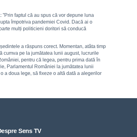
 ”Prin faptul că au spus că vor depune luna
 lupta împotriva pandemiei Covid. Dacă ai o
te mulți politicieni doritori să conducă
eședintele a răspuns corect. Momentan, atâta timp
 cumva pe la jumătatea lunii august, lucrurile
 României, pentru că legea, pentru prima dată în
ie, Parlamentul României la jumătatea lunii
o a doua lege, să fixeze o altă dată a alegerilor
Despre Sens TV