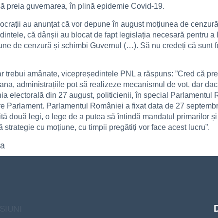
 să preia guvernarea, în plină epidemie Covid-19.
crații au anunțat că vor depune în august moțiunea de cenzură:
intele, că dânșii au blocat de fapt legislația necesară pentru a
 de cenzură și schimbi Guvernul (…). Să nu credeți că sunt foar
 ar trebui amânate, vicepreședintele PNL a răspuns: ”Cred că pr
na, administrațiile pot să realizeze mecanismul de vot, dar dacă
a electorală din 27 august, politicienii, în special Parlamentul
tre Parlament. Parlamentul României a fixat data de 27 septembr
tă două legi, o lege de a putea să întindă mandatul primarilor și 
trategie cu moțiune, cu timpii pregătiți vor face acest lucru”.
ra
SIUNI