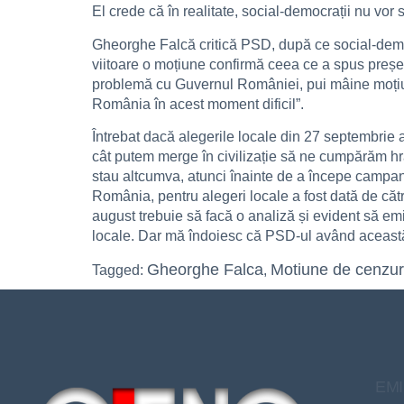
El crede că în realitate, social-democrații nu vor
Gheorghe Falcă critică PSD, după ce social-demo
viitoare o moțiune confirmă ceea ce a spus președ
problemă cu Guvernul României, pui mâine moțiune
România în acest moment dificil”.
Întrebat dacă alegerile locale din 27 septembrie
cât putem merge în civilizație să ne cumpărăm hra
stau altcumva, atunci înainte de a începe campani
România, pentru alegeri locale a fost dată de că
august trebuie să facă o analiză și evident să emi
locale. Dar mă îndoiesc că PSD-ul având această s
Gheorghe Falca
Motiune de cenzu
Tagged:
,
EMI