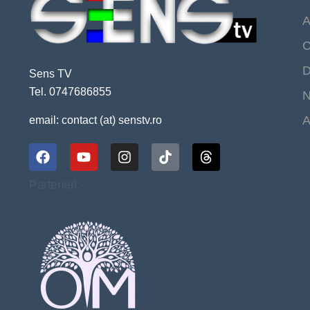
A
C
D
Sens TV
Tel. 0747686855
N
A
email: contact (at) senstv.ro
Parteneri: