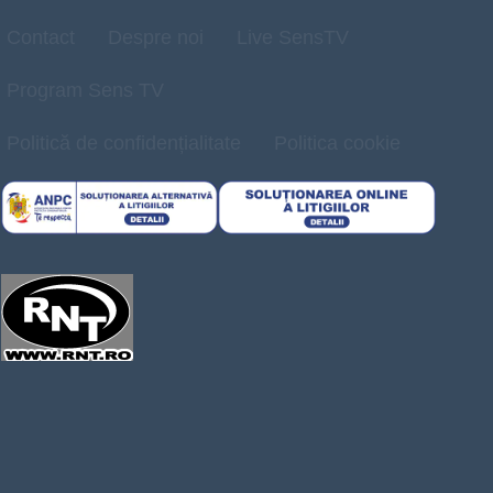
Contact
Despre noi
Live SensTV
Program Sens TV
Politică de confidențialitate
Politica cookie