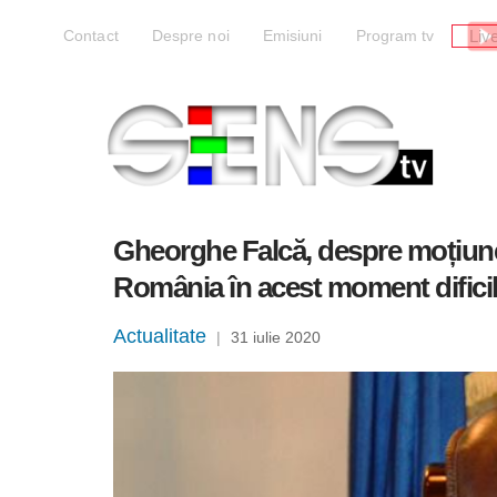
Liv
Contact
Despre noi
Emisiuni
Program tv
Gheorghe Falcă, despre moțiunea
România în acest moment difici
Actualitate
|
31 iulie 2020