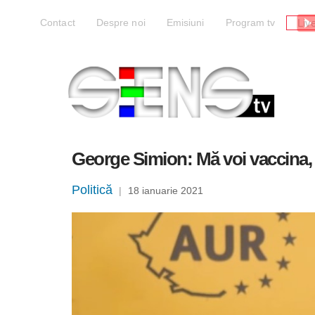
Liv
Contact
Despre noi
Emisiuni
Program tv
George Simion: Mă voi vaccina, d
Politică
|
18 ianuarie 2021