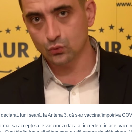
eclarat, luni seară, la Antena 3, că s-ar vaccina împotriva COV
rmal să accepți să te vaccinezi dacă ai încredere în acel vaccin.