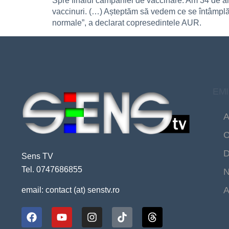
Spre finalul campaniei de vaccinare. Am 34 de an
vaccinuri. (…) Așteptăm să vedem ce se întâmplă î
normale”, a declarat copresedintele AUR.
EMI
A
C
D
Sens TV
Tel. 0747686855
N
A
email: contact (at) senstv.ro