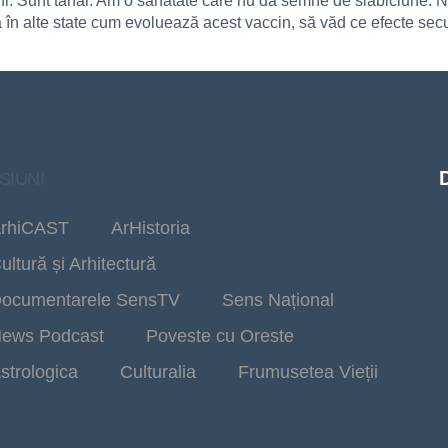
i. Sunt tânăr. Am o sănătate care nu dă semne de slăbiciune. N
n alte state cum evoluează acest vaccin, să văd ce efecte secund
SIUNI
rhiCAST
ArHistoria
ultură și Arhitectură
ocumentarele SensTV
Sens Național
ews Podcast
Poveste cu Oreste
strologica
Culturalia
Frumusetea Vieții