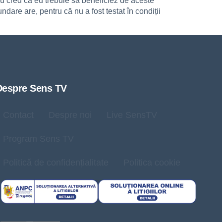
u cred că eu trebuie să beneficiez de aceste
are are, pentru că nu a fost testat în condiții
Despre Sens TV
Contact
Despre noi
Live SensTV
Program Sens TV
Politică de confidențialitate
Politica cookie