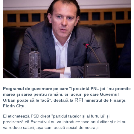
Programul de guvernare pe care îl prezintă PNL joi ”nu promite
marea și sarea pentru români, ci lucruri pe care Guvernul
RFI
Orban poate să le facă”, declară la
ministrul de Finanțe,
Florin Cîțu.
El etichetează PSD drept ”partidul taxelor și al furtului” și
precizează că Executivul nu va introduce taxe anul viitor și nici nu
va reduce salarii, așa cum acuză social-democrații.