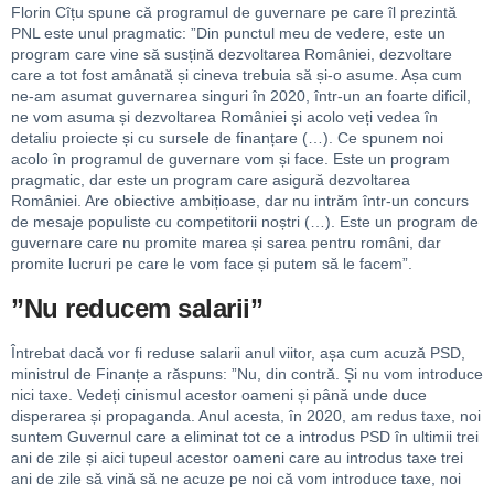
Florin Cîțu spune că programul de guvernare pe care îl prezintă
PNL este unul pragmatic: ”Din punctul meu de vedere, este un
program care vine să susțină dezvoltarea României, dezvoltare
care a tot fost amânată și cineva trebuia să și-o asume. Așa cum
ne-am asumat guvernarea singuri în 2020, într-un an foarte dificil,
ne vom asuma și dezvoltarea României și acolo veți vedea în
detaliu proiecte și cu sursele de finanțare (…). Ce spunem noi
acolo în programul de guvernare vom și face. Este un program
pragmatic, dar este un program care asigură dezvoltarea
României. Are obiective ambițioase, dar nu intrăm într-un concurs
de mesaje populiste cu competitorii noștri (…). Este un program de
guvernare care nu promite marea și sarea pentru români, dar
promite lucruri pe care le vom face și putem să le facem”.
”Nu reducem salarii”
Întrebat dacă vor fi reduse salarii anul viitor, așa cum acuză PSD,
ministrul de Finanțe a răspuns: ”Nu, din contră. Și nu vom introduce
nici taxe. Vedeți cinismul acestor oameni și până unde duce
disperarea și propaganda. Anul acesta, în 2020, am redus taxe, noi
suntem Guvernul care a eliminat tot ce a introdus PSD în ultimii trei
ani de zile și aici tupeul acestor oameni care au introdus taxe trei
ani de zile să vină să ne acuze pe noi că vom introduce taxe, noi