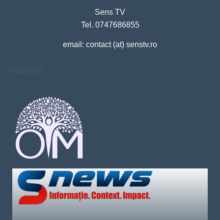
Sens TV
Tel. 0747686855
email: contact (at) senstv.ro
Parteneri: