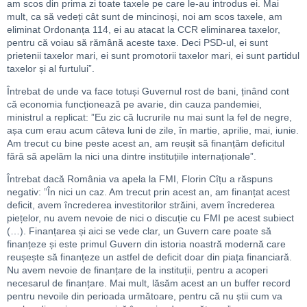
am scos din prima zi toate taxele pe care le-au introdus ei. Mai
mult, ca să vedeți cât sunt de mincinoși, noi am scos taxele, am
eliminat Ordonanța 114, ei au atacat la CCR eliminarea taxelor,
pentru că voiau să rămână aceste taxe. Deci PSD-ul, ei sunt
prietenii taxelor mari, ei sunt promotorii taxelor mari, ei sunt partidul
taxelor și al furtului”.
Întrebat de unde va face totuși Guvernul rost de bani, ținând cont
că economia funcționează pe avarie, din cauza pandemiei,
ministrul a replicat: ”Eu zic că lucrurile nu mai sunt la fel de negre,
așa cum erau acum câteva luni de zile, în martie, aprilie, mai, iunie.
Am trecut cu bine peste acest an, am reușit să finanțăm deficitul
fără să apelăm la nici una dintre instituțiile internaționale”.
Întrebat dacă România va apela la FMI, Florin Cîțu a răspuns
negativ: ”În nici un caz. Am trecut prin acest an, am finanțat acest
deficit, avem încrederea investitorilor străini, avem încrederea
piețelor, nu avem nevoie de nici o discuție cu FMI pe acest subiect
(…). Finanțarea și aici se vede clar, un Guvern care poate să
finanțeze și este primul Guvern din istoria noastră modernă care
reușește să finanțeze un astfel de deficit doar din piața financiară.
Nu avem nevoie de finanțare de la instituții, pentru a acoperi
necesarul de finanțare. Mai mult, lăsăm acest an un buffer record
pentru nevoile din perioada următoare, pentru că nu știi cum va