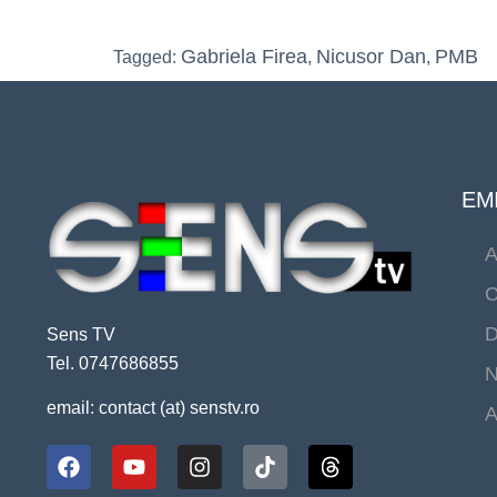
Gabriela Firea
Nicusor Dan
PMB
Tagged:
,
,
EMI
A
C
D
Sens TV
Tel. 0747686855
N
email: contact (at) senstv.ro
A