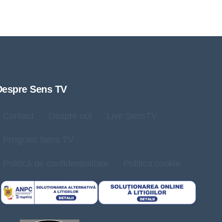
Despre Sens TV
Contact
Despre noi
Live SensTV
Program Sens TV
Politică de confidențialitate
Politica cookie