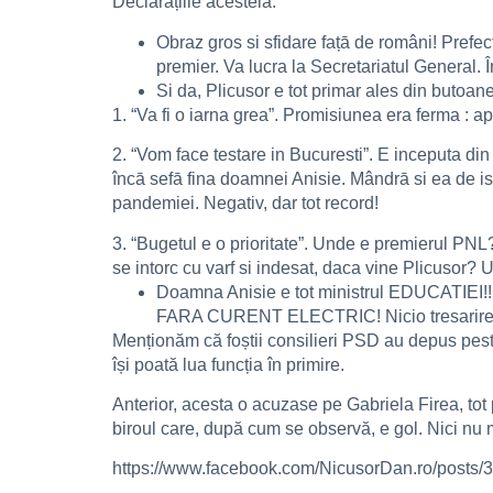
Declarațiile acesteia:
Obraz gros si sfidare fațā de români! Prefect
premier. Va lucra la Secretariatul General. 
Si da, Plicusor e tot primar ales din butoan
1. “Va fi o iarna grea”. Promisiunea era ferma : ap
2. “Vom face testare in Bucuresti”. E inceputa din 
încā sefā fina doamnei Anisie. Mândrā si ea de isp
pandemiei. Negativ, dar tot record!
3. “Bugetul e o prioritate”. Unde e premierul PNL?
se intorc cu varf si indesat, daca vine Plicusor? 
Doamna Anisie e tot ministrul EDUCATIEI!!! To
FARA CURENT ELECTRIC! Nicio tresarire! E
Menționăm că foștii consilieri PSD au depus peste
își poată lua funcția în primire.
Anterior, acesta o acuzase pe Gabriela Firea, tot
biroul care, după cum se observă, e gol. Nici nu m
https://www.facebook.com/NicusorDan.ro/post