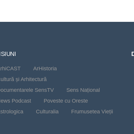
SIUNI
rhiCAST
ArHistoria
ultură și Arhitectură
ocumentarele SensTV
Sens Național
ews Podcast
Poveste cu Oreste
strologica
Culturalia
Frumusetea Vieții