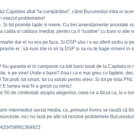
ul Capitalei aflat “la cumpărături”, când Bucurestiul intra in sce
În miezul problemelor!
e. Si tot promite lapte si miere. Cu trei amendamente anuntate ra
a calda si caldura imediat, pentru ca il “sustine” cu bani si alte
martie dar el nu era pe faza. Si DSP-ului i s-au oferit sediu si p
ravile ei : sā suni zile in sir la DSP si sa nu te bage nimeni in 
 Nu garanta el in campanie ca toti banii taiati de la Capitala in 
Uite, e pe vine! Unde-s banii? Asa-i ca e mai greu cu faptele, de
t profi, tot smart, tot cu solutii pentru elevi. Si tot pe lista P
 lumea rea! N-a gresit cu nimic!
 50 de contestații asupra alegerilor, ceea ce a făcut ca, la o lu
 prin intermediul social media, ca „primarul învins se laudă că 
uncește, nici nu lasă pe alții să rezolve problemele Bucureștiul
s/3420459991364923