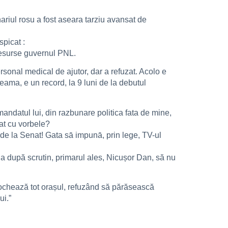
nariul rosu a fost aseara tarziu avansat de
spicat :
 resurse guvernul PNL.
ersonal medical de ajutor, dar a refuzat. Acolo e
seama, e un record, la 9 luni de la debutul
mandatul lui, din razbunare politica fata de mine,
cat cu vorbele?
NL de la Senat! Gata sā impunā, prin lege, TV-ul
na după scrutin, primarul ales, Nicușor Dan, să nu
blochează tot orașul, refuzând să părăsească
ui.”