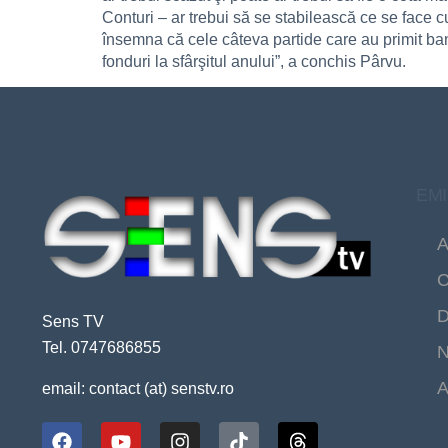
Conturi – ar trebui să se stabilească ce se face c
însemna că cele câteva partide care au primit ba
fonduri la sfârşitul anului”, a conchis Pârvu.
EMI
A
C
D
Sens TV
Tel. 0747686855
N
A
email: contact (at) senstv.ro