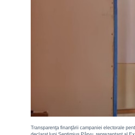
Transparenţa finanţării campaniei electorale pent
declarat luni Septimius Pârvu, reprezentant al Exp