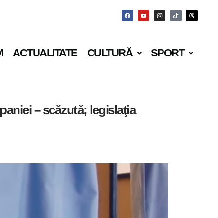
M
ACTUALITATE
CULTURĂ
SPORT
aniei – scăzută; legislaţia