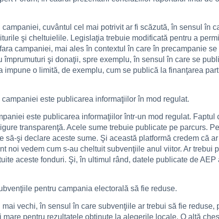
 campaniei, cuvântul cel mai potrivit ar fi scăzută, în sensul în 
niturile şi cheltuielile. Legislaţia trebuie modificată pentru a p
afara campaniei, mai ales în contextul în care în precampanie se
u împrumuturi şi donaţii, spre exemplu, în sensul în care se publi
 impune o limită, de exemplu, cum se publică la finanţarea parti
 campaniei este publicarea informaţiilor în mod regulat.
paniei este publicarea informaţiilor într-un mod regulat. Faptul
ure transparenţă. Acele sume trebuie publicate pe parcurs. Pen
e să-şi declare aceste sume. Şi această platformă credem că ar pu
nt noi vedem cum s-au cheltuit subvenţiile anul viitor. Ar trebui p
tuite aceste fonduri. Şi, în ultimul rând, datele publicate de AEP 
venţiile pentru campania electorală să fie reduse.
mai vechi, în sensul în care subvenţiile ar trebui să fie reduse, 
mai mare pentru rezultatele obţinute la alegerile locale. O altă c