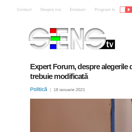
Liv
Contact
Despre noi
Emisiuni
Program tv
Expert Forum, despre alegerile d
trebuie modificată
Politică
|
18 ianuarie 2021