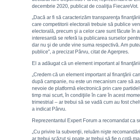
decembrie 2020, publicat de coaliţia FiecareVot.
„Dacă ar fi să caracterizăm transparenţa finanţării
care competitorii electorali trebuie să publice ve
electorală, precum şi a celor care sunt făcute în 
interesantă se referă la publicarea surselor pentr
dar nu şi de unde vine suma respectivă. Am putea
publice”, a precizat Pârvu, citat de Agerpres.
El a adăugat că un element important al finanţării
„Credem că un element important al finanţării cam
după campanie, nu este un mecanism care să asig
nevoie de platformă electronică prin care partidel
timp mai scurt, în condiţiile în care în acest mome
trimestrial – ar trebui să se vadă cum au fost chel
a indicat Pârvu.
Reprezentantul Expert Forum a recomandat ca sub
„Cu privire la subvenţii, reluăm nişte recomandări 
ar trebui scăzut şi poate ar trebui să fie o cotă 