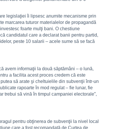
care legislaţiei îi lipsesc anumite mecanisme prin
ermite marcarea tuturor materialelor de propagandă
 investesc foarte mulţi bani. O chestiune
că candidatul care a declarat banii pentru partid,
delor, peste 10 salarii – acele sume să se facă
 că avem informaţii la două săptămâni – o lună,
tru a facilita acest proces credem că este
tea să arate şi cheltuielile din subvenţii într-un
ublicate rapoarte în mod regulat – fie lunar, fie
ar trebui să vină în timpul campaniei electorale”,
pragul pentru obţinerea de subvenţii la nivel local
hestiune care a fost recomandată de Curtea de