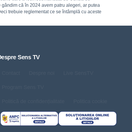
 ne gândim că în 2024 avem patru alegeri, ar putea
Deci trebuie reglementat ce se întâmplă cu aceste
Despre Sens TV
Contact
Despre noi
Live SensTV
Program Sens TV
Politică de confidențialitate
Politica cookie