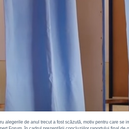
ru alegerile de anul trecut a fost scăzută, motiv pentru care se 
ert Forum, în cadrul prezentării concluziilor raportului final de