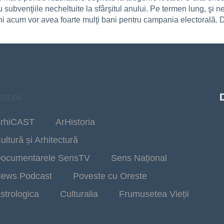
u subvenţiile necheltuite la sfârşitul anului. Pe termen lung, şi
ni acum vor avea foarte mulţi bani pentru campania electorală. 
SIUNI
rhiCAST
ArHistoria
ultură și Arhitectură
ocumentarele SensTV
Sens Național
ews Podcast
Poveste cu Oreste
strologica
Culturalia
Frumusetea Vieții