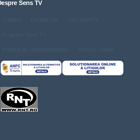
Despre Sens TV
Contact
Despre noi
Live SensTV
Program Sens TV
Politică de confidențialitate
Politica cookie