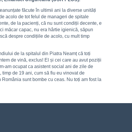
nunțate făcute în ultimii ani la diverse unități
de acolo de tot felul de manageri de spitale
ente, de la pacienți, că nu sunt condiții decente, e
ci măcar capac, nu era hârtie igienică, săpun
scă despre condițiile de acolo, cu mult timp
iului de la spitalul din Piatra Neamț că toți
tem de vină, exclus! El și cei care au avut poziții
e m-am ocupat ca asistent social ani de zile de
, timp de 19 ani, cum să fiu eu vinovat de
 în România sunt bombe cu ceas. Nu toți am fost la