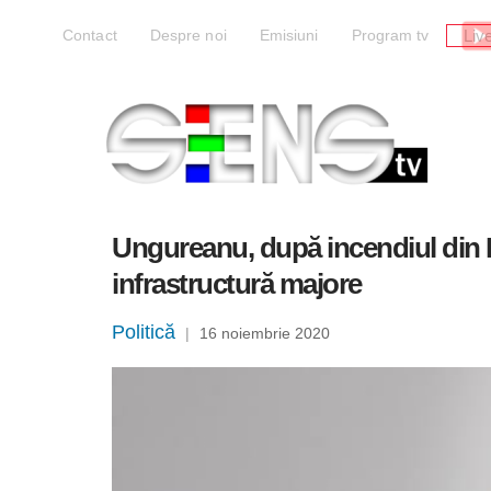
Liv
Contact
Despre noi
Emisiuni
Program tv
Ungureanu, după incendiul din P
infrastructură majore
Politică
|
16 noiembrie 2020