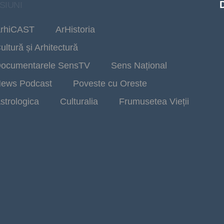
SIUNI
rhiCAST
ArHistoria
ultură și Arhitectură
ocumentarele SensTV
Sens Național
ews Podcast
Poveste cu Oreste
strologica
Culturalia
Frumusetea Vieții