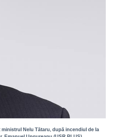
t ministrul Nelu Tătaru, după incendiul de la
lor, Emanuel Ungureanu (USR PLUS).