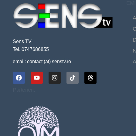
EMI
A
C
D
Sens TV
Tel. 0747686855
N
A
email: contact (at) senstv.ro
Parteneri: