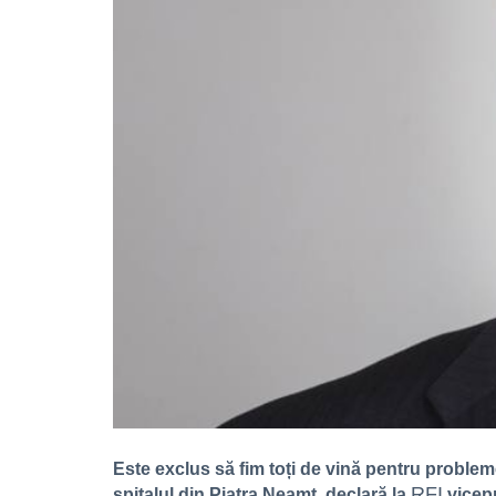
Este exclus să fim toți de vină pentru probleme
RFI
spitalul din Piatra Neamț, declară la
vicep