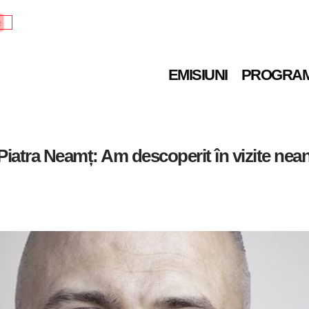
e
EMISIUNI
PROGRA
iatra Neamț: Am descoperit în vizite nea