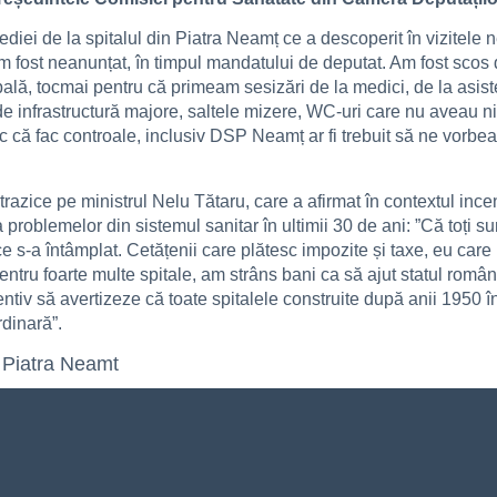
i de la spitalul din Piatra Neamț ce a descoperit în vizitele nea
am fost neanunțat, în timpul mandatului de deputat. Am fost scos 
ipală, tocmai pentru că primeam sesizări de la medici, de la asist
e infrastructură majore, saltele mizere, WC-uri care nu aveau ni
 că fac controale, inclusiv DSP Neamț ar fi trebuit să ne vorbea
azice pe ministrul Nelu Tătaru, care a afirmat în contextul incend
roblemelor din sistemul sanitar în ultimii 30 de ani: ”Că toți sun
ce s-a întâmplat. Cetățenii care plătesc impozite și taxe, eu car
entru foarte multe spitale, am strâns bani ca să ajut statul român
ventiv să avertizeze că toate spitalele construite după anii 1950
rdinară”.
 Piatra Neamt