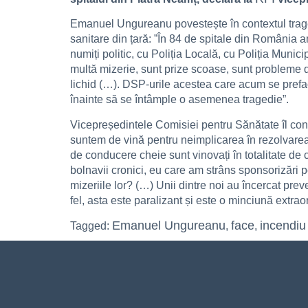
Emanuel Ungureanu povestește în contextul tragedie
sanitare din țară: ”În 84 de spitale din România 
numiți politic, cu Poliția Locală, cu Poliția Munic
multă mizerie, sunt prize scoase, sunt probleme d
lichid (…). DSP-urile acestea care acum se prefac
înainte să se întâmple o asemenea tragedie”.
Vicepreședintele Comisiei pentru Sănătate îl contr
suntem de vină pentru neimplicarea în rezolvarea p
de conducere cheie sunt vinovați în totalitate de 
bolnavii cronici, eu care am strâns sponsorizări p
mizeriile lor? (…) Unii dintre noi au încercat pre
fel, asta este paralizant și este o minciună extrao
Emanuel Ungureanu
face
incendiu
Tagged:
,
,