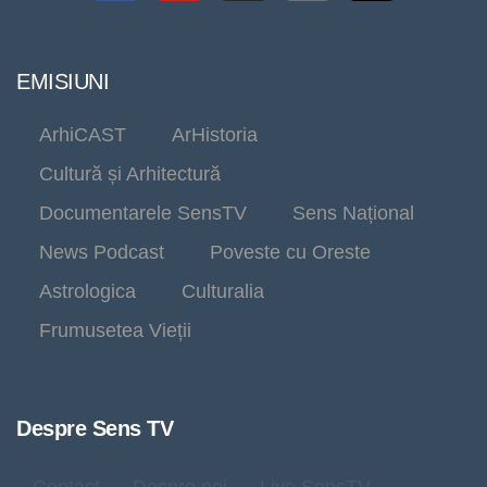
EMISIUNI
ArhiCAST
ArHistoria
Cultură și Arhitectură
Documentarele SensTV
Sens Național
News Podcast
Poveste cu Oreste
Astrologica
Culturalia
Frumusetea Vieții
Despre Sens TV
Contact
Despre noi
Live SensTV