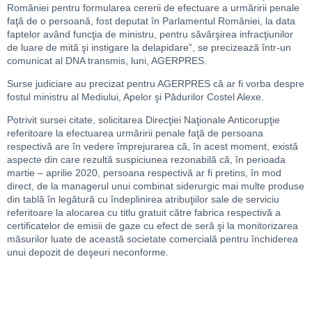
României pentru formularea cererii de efectuare a urmăririi penale
faţă de o persoană, fost deputat în Parlamentul României, la data
faptelor având funcţia de ministru, pentru săvârşirea infracţiunilor
de luare de mită şi instigare la delapidare”, se precizează într-un
comunicat al DNA transmis, luni, AGERPRES.
Surse judiciare au precizat pentru AGERPRES că ar fi vorba despre
fostul ministru al Mediului, Apelor şi Pădurilor Costel Alexe.
Potrivit sursei citate, solicitarea Direcţiei Naţionale Anticorupţie
referitoare la efectuarea urmăririi penale faţă de persoana
respectivă are în vedere împrejurarea că, în acest moment, există
aspecte din care rezultă suspiciunea rezonabilă că, în perioada
martie – aprilie 2020, persoana respectivă ar fi pretins, în mod
direct, de la managerul unui combinat siderurgic mai multe produse
din tablă în legătură cu îndeplinirea atribuţiilor sale de serviciu
referitoare la alocarea cu titlu gratuit către fabrica respectivă a
certificatelor de emisii de gaze cu efect de seră şi la monitorizarea
măsurilor luate de această societate comercială pentru închiderea
unui depozit de deşeuri neconforme.