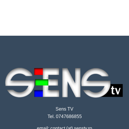
Sens TV
Tel. 0747686855
email: contact (at) senstv.ro