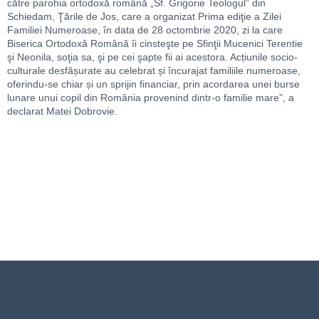
către parohia ortodoxă română „Sf. Grigorie Teologul” din
Schiedam, Ţările de Jos, care a organizat Prima ediţie a Zilei
Familiei Numeroase, în data de 28 octombrie 2020, zi la care
Biserica Ortodoxă Română îi cinsteşte pe Sfinţii Mucenici Terentie
şi Neonila, soţia sa, şi pe cei şapte fii ai acestora. Acțiunile socio-
culturale desfășurate au celebrat și încurajat familiile numeroase,
oferindu-se chiar și un sprijin financiar, prin acordarea unei burse
lunare unui copil din România provenind dintr-o familie mare”, a
declarat Matei Dobrovie.