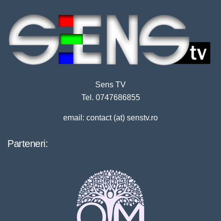
Sens TV
Tel. 0747686855
email: contact (at) senstv.ro
Parteneri: