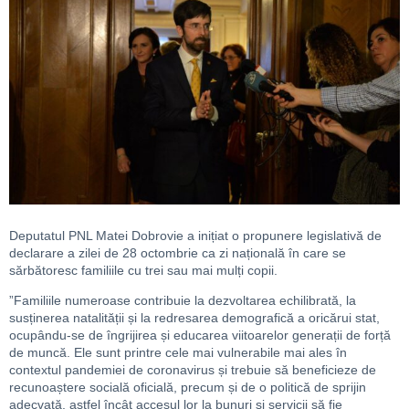
Deputatul PNL Matei Dobrovie a inițiat o propunere legislativă de
declarare a zilei de 28 octombrie ca zi națională în care se
sărbătoresc familiile cu trei sau mai mulți copii.
”Familiile numeroase contribuie la dezvoltarea echilibrată, la
susținerea natalității și la redresarea demografică a oricărui stat,
ocupându-se de îngrijirea și educarea viitoarelor generații de forță
de muncă. Ele sunt printre cele mai vulnerabile mai ales în
contextul pandemiei de coronavirus și trebuie să beneficieze de
recunoaștere socială oficială, precum și de o politică de sprijin
adecvată, astfel încât accesul lor la bunuri și servicii să fie