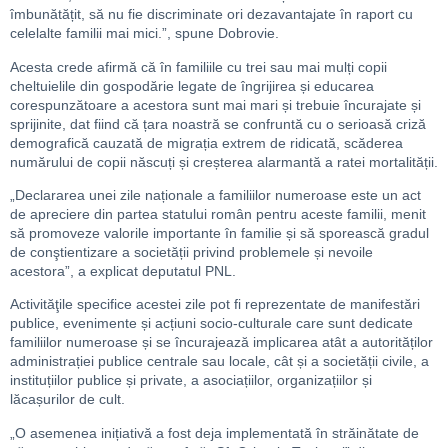
îmbunătățit, să nu fie discriminate ori dezavantajate în raport cu
celelalte familii mai mici.”, spune Dobrovie.
Acesta crede afirmă că în familiile cu trei sau mai mulți copii
cheltuielile din gospodărie legate de îngrijirea și educarea
corespunzătoare a acestora sunt mai mari și trebuie încurajate și
sprijinite, dat fiind că țara noastră se confruntă cu o serioasă criză
demografică cauzată de migrația extrem de ridicată, scăderea
numărului de copii născuți și creșterea alarmantă a ratei mortalității.
„Declararea unei zile naționale a familiilor numeroase este un act
de apreciere din partea statului român pentru aceste familii, menit
să promoveze valorile importante în familie și să sporească gradul
de conştientizare a societății privind problemele și nevoile
acestora”, a explicat deputatul PNL.
Activităţile specifice acestei zile pot fi reprezentate de manifestări
publice, evenimente și acțiuni socio-culturale care sunt dedicate
familiilor numeroase și se încurajează implicarea atât a autorităților
administrației publice centrale sau locale, cât și a societății civile, a
instituțiilor publice și private, a asociațiilor, organizațiilor și
lăcașurilor de cult.
„O asemenea inițiativă a fost deja implementată în străinătate de