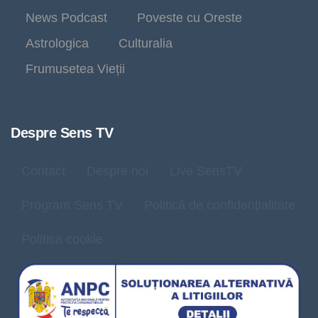
News Podcast
Poveste cu Oreste
Astrologica
Culturalia
Frumusetea Vieții
Despre Sens TV
Contact
Despre noi
Live SensTV
Program Sens TV
Politică de confidențialitate
Politica cookie