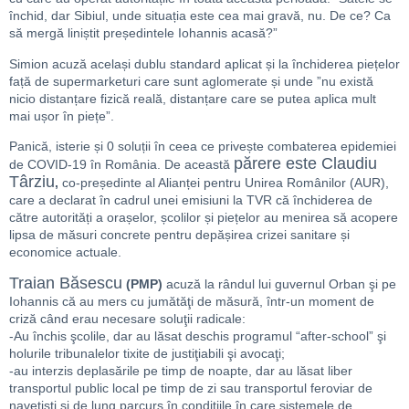
închid, dar Sibiul, unde situația este cea mai gravă, nu. De ce? Ca
să mergă liniștit președintele Iohannis acasă?”
Simion acuză același dublu standard aplicat și la închiderea piețelor
față de supermarketuri care sunt aglomerate și unde ”nu există
nicio distanțare fizică reală, distanțare care se putea aplica mult
mai ușor în piețe”.
Panică, isterie și 0 soluții în ceea ce privește combaterea epidemiei
părere este
Claudiu
de COVID-19 în România. De această
Târziu
,
co-președinte al Alianței pentru Unirea Românilor (AUR),
care a declarat în cadrul unei emisiuni la TVR că închiderea de
către autorități a orașelor, școlilor și piețelor au menirea să acopere
lipsa de măsuri concrete pentru depășirea crizei sanitare și
economice actuale.
Traian Băsescu
(PMP)
acuză la rândul lui guvernul Orban şi pe
Iohannis că au mers cu jumătăţi de măsură, într-un moment de
criză când erau necesare soluţii radicale:
-Au închis şcolile, dar au lăsat deschis programul “after-school” şi
holurile tribunalelor tixite de justiţiabili şi avocaţi;
-au interzis deplasările
pe timp de noapte, dar au lăsat liber
transportul public local pe timp de zi sau transportul feroviar de
navetişti şi de lung parcurs în condiţiile în care sistemele de