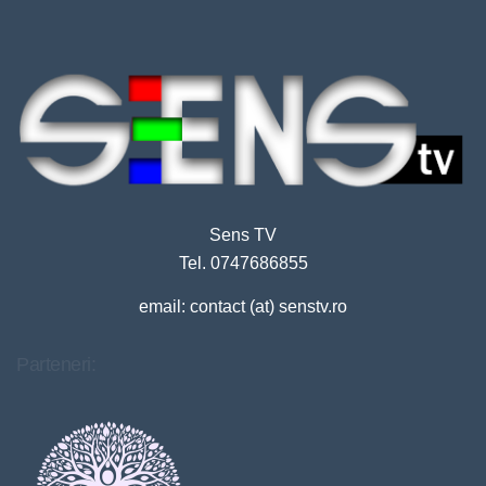
Sens TV
Tel. 0747686855
email: contact (at) senstv.ro
Parteneri: