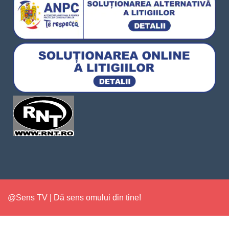
@Sens TV | Dă sens omului din tine!