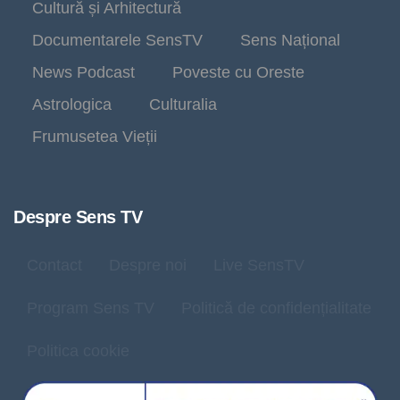
Cultură și Arhitectură
Documentarele SensTV
Sens Național
News Podcast
Poveste cu Oreste
Astrologica
Culturalia
Frumusetea Vieții
Despre Sens TV
Contact
Despre noi
Live SensTV
Program Sens TV
Politică de confidențialitate
Politica cookie