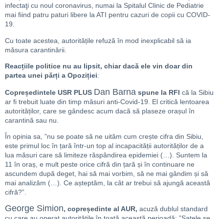
infectaţi cu noul coronavirus, numai la Spitalul Clinic de Pediatrie
mai fiind patru paturi libere la ATI pentru cazuri de copii cu COVID-
19.
Cu toate acestea, autoritățile refuză în mod inexplicabil să ia
măsura carantinării.
Reacțiile politice nu au lipsit, chiar dacă ele vin doar din
partea unei părți a Opoziției
:
Dan Barna
Copreședintele USR PLUS
spune la RFI
că la Sibiu
ar fi trebuit luate din timp măsuri anti-Covid-19. El critică lentoarea
autorităților, care se gândesc acum dacă să plaseze orașul în
carantină sau nu.
În opinia sa, ”nu se poate să ne uităm cum crește cifra din Sibiu,
este primul loc în țară într-un top al incapacității autorităților de a
lua măsuri care să limiteze răspândirea epidemiei (…). Suntem la
11 în oraș, e mult peste orice cifră din țară și în continuare ne
ascundem după deget, hai să mai vorbim, să ne mai gândim și să
mai analizăm (…). Ce așteptăm, la cât ar trebui să ajungă această
cifră?”.​​
George Simion
, copreședinte al AUR,
acuză dublul standard
cu care au operat autoritățile în toată această perioadă: ”Satele se