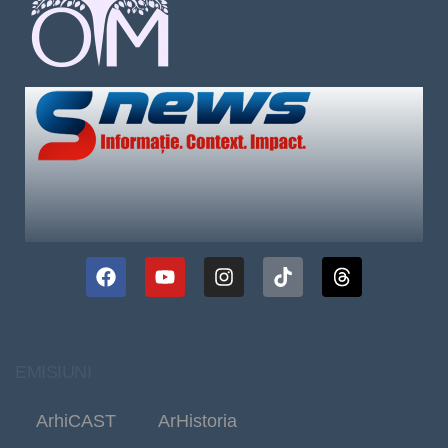
EMISIUNI
ArhiCAST
ArHistoria