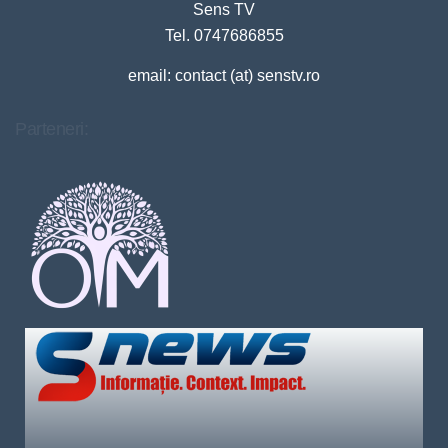
Sens TV
Tel. 0747686855
email: contact (at) senstv.ro
Parteneri: