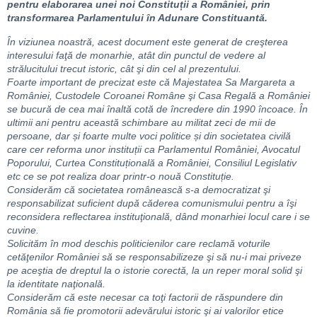
pentru elaborarea unei noi Constituții a României, prin
transformarea Parlamentului în Adunare Constituantă.
În viziunea noastră, acest document este generat de creşterea
interesului faţă de monarhie, atât din punctul de vedere al
strălucitului trecut istoric, cât şi din cel al prezentului.
Foarte important de precizat este că Majestatea Sa Margareta a
României, Custodele Coroanei Române şi Casa Regală a României
se bucură de cea mai înaltă cotă de încredere din 1990
încoace. În
ultimii ani pentru această schimbare au militat zeci de mii de
persoane, dar și foarte multe voci politice și din societatea civilă
care cer reforma unor instituții ca Parlamentul României, Avocatul
Poporului, Curtea Constituțională a României, Consiliul Legislativ
etc ce se pot realiza doar printr-o nouă Constituție.
Considerăm că societatea românească s-a democratizat şi
responsabilizat suficient după căderea comunismului pentru a îşi
reconsidera reflectarea instituţională, dând monarhiei locul care i se
cuvine.
Solicităm în mod deschis politicienilor care reclamă voturile
cetăţenilor României să se responsabilizeze şi să nu-i mai priveze
pe aceştia de dreptul la o istorie corectă, la un reper moral solid şi
la identitate naţională.
Considerăm că este necesar ca toţi factorii de răspundere din
România să fie promotorii adevărului istoric şi ai valorilor etice