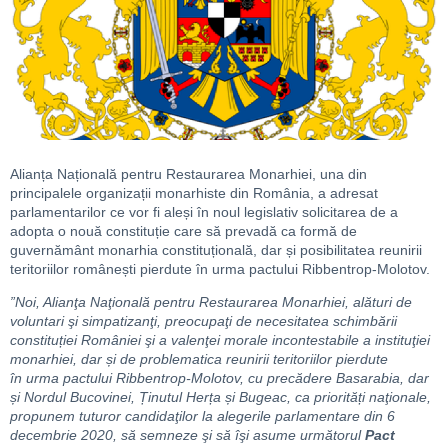
Alianța Națională pentru Restaurarea Monarhiei, una din
principalele organizații monarhiste din România, a adresat
parlamentarilor ce vor fi aleși în noul legislativ solicitarea de a
adopta o nouă constituție care să prevadă ca formă de
guvernământ monarhia constituțională, dar și posibilitatea reunirii
teritoriilor românești pierdute în urma pactului Ribbentrop-Molotov.
”Noi, Alianţa Naţională pentru Restaurarea Monarhiei, alături de
voluntari şi simpatizanţi, preocupaţi de necesitatea schimbării
constituției României şi a valenţei morale incontestabile a instituţiei
monarhiei, dar și de problematica reunirii teritoriilor pierdute
în
urma pactului Ribbentrop-Molotov, cu precădere Basarabia, dar
și Nordul Bucovinei, Ținutul Herța și Bugeac, ca priorități naţionale,
propunem tuturor candidaţilor la alegerile parlamentare din 6
decembrie 2020, să semneze şi să îşi asume următorul
Pact