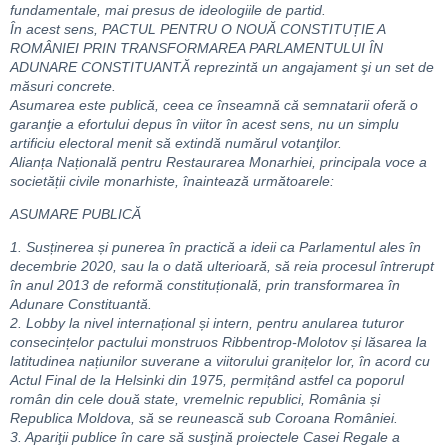
fundamentale, mai presus de ideologiile de partid.
În acest sens, PACTUL PENTRU O NOUĂ CONSTITUȚIE A
ROMÂNIEI PRIN TRANSFORMAREA PARLAMENTULUI ÎN
ADUNARE CONSTITUANTĂ reprezintă un angajament şi un set de
măsuri concrete.
Asumarea este publică, ceea ce înseamnă că semnatarii oferă o
garanţie a efortului depus în viitor în acest sens, nu un simplu
artificiu electoral menit să extindă numărul votanţilor.
Alianța Națională pentru Restaurarea Monarhiei, principala voce a
societății civile monarhiste, înaintează următoarele:
ASUMARE PUBLICĂ
1. Susținerea și punerea în practică a ideii ca Parlamentul ales în
decembrie 2020, sau la o dată ulterioară, să reia procesul întrerupt
în anul 2013 de reformă constituțională, prin transformarea în
Adunare Constituantă.
2. Lobby la nivel internațional și intern, pentru anularea tuturor
consecințelor pactului monstruos Ribbentrop-Molotov și lăsarea la
latitudinea națiunilor suverane a viitorului granițelor lor, în acord cu
Actul Final de la Helsinki din 1975, permițând astfel ca poporul
român din cele două state, vremelnic republici, România și
Republica Moldova, să se reunească sub Coroana României.
3. Apariţii publice în care să susţină proiectele Casei Regale a