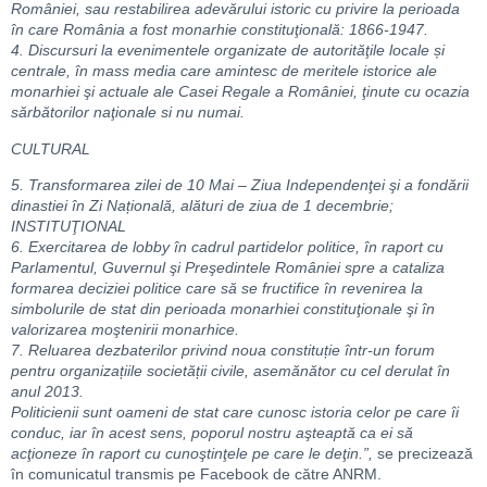
României, sau restabilirea adevărului istoric cu privire la perioada
în care România a fost monarhie constituţională: 1866-1947.
4. Discursuri la evenimentele organizate de autorităţile locale și
centrale, în mass media care amintesc de meritele istorice ale
monarhiei şi actuale ale Casei Regale a României, ţinute cu ocazia
sărbătorilor naţionale si nu numai.
CULTURAL
5. Transformarea zilei de 10 Mai – Ziua Independenţei şi a fondării
dinastiei în Zi Națională, alături de ziua de 1 decembrie;
INSTITUŢIONAL
6. Exercitarea de lobby în cadrul partidelor politice, în raport cu
Parlamentul, Guvernul şi Preşedintele României spre a cataliza
formarea deciziei politice care să se fructifice în revenirea la
simbolurile de stat din perioada monarhiei constituţionale şi în
valorizarea moştenirii monarhice.
7. Reluarea dezbaterilor privind noua constituție într-un forum
pentru organizațiile societății civile, asemănător cu cel derulat în
anul 2013.
Politicienii sunt oameni de stat care cunosc istoria celor pe care îi
conduc, iar în acest sens, poporul nostru aşteaptă ca ei să
acţioneze în raport cu cunoştinţele pe care le deţin.”,
se precizează
în comunicatul transmis pe Facebook de către ANRM.