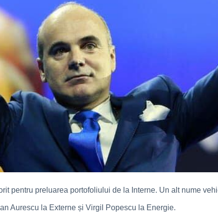
orit pentru preluarea portofoliului de la Interne. Un alt nume veh
 Aurescu la Externe și Virgil Popescu la Energie.