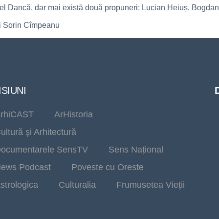
t Ionel Dancă, dar mai există două propuneri: Lucian Heiuș, Bogda
și Sorin Cîmpeanu
SIUNI
rhiCAST
ArHistoria
ultură și Arhitectură
ocumentarele SensTV
Sens Național
ews Podcast
Poveste cu Oreste
strologica
Culturalia
Frumusetea Vieții