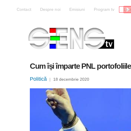
Liv
Contact
Despre noi
Emisiuni
Program tv
Cum își împarte PNL portofoliile
Politică
|
18 decembrie 2020