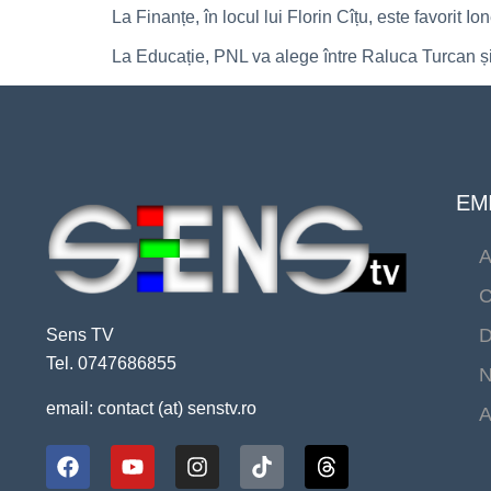
La Finanțe, în locul lui Florin Cîțu, este favori
La Educație, PNL va alege între Raluca Turcan 
EMI
A
C
D
Sens TV
Tel. 0747686855
N
email: contact (at) senstv.ro
A