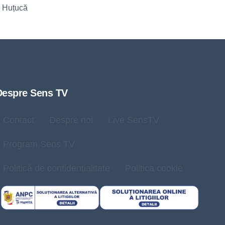
n Huțucă
Despre Sens TV
Contact
Despre noi
Live SensTV
Program Sens TV
Politică de confidențialitate
Politica cookie