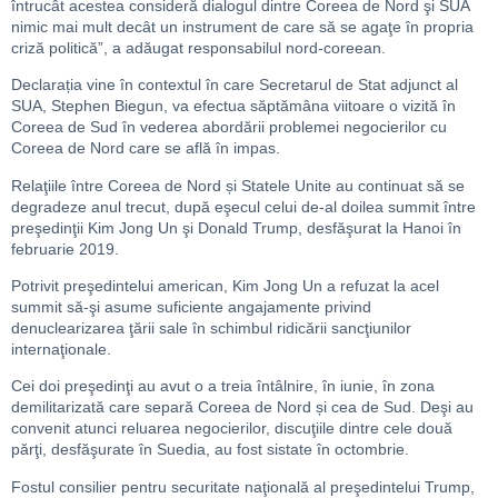
întrucât acestea consideră dialogul dintre Coreea de Nord şi SUA
nimic mai mult decât un instrument de care să se agaţe în propria
criză politică”, a adăugat responsabilul nord-coreean.
Declarația vine în contextul în care Secretarul de Stat adjunct al
SUA, Stephen Biegun, va efectua săptămâna viitoare o vizită în
Coreea de Sud în vederea abordării problemei negocierilor cu
Coreea de Nord care se află în impas.
Relaţiile între Coreea de Nord și Statele Unite au continuat să se
degradeze anul trecut, după eşecul celui de-al doilea summit între
preşedinţii Kim Jong Un şi Donald Trump, desfăşurat la Hanoi în
februarie 2019.
Potrivit preşedintelui american, Kim Jong Un a refuzat la acel
summit să-şi asume suficiente angajamente privind
denuclearizarea ţării sale în schimbul ridicării sancţiunilor
internaţionale.
Cei doi preşedinţi au avut o a treia întâlnire, în iunie, în zona
demilitarizată care separă Coreea de Nord și cea de Sud. Deşi au
convenit atunci reluarea negocierilor, discuţiile dintre cele două
părţi, desfăşurate în Suedia, au fost sistate în octombrie.
Fostul consilier pentru securitate naţională al preşedintelui Trump,