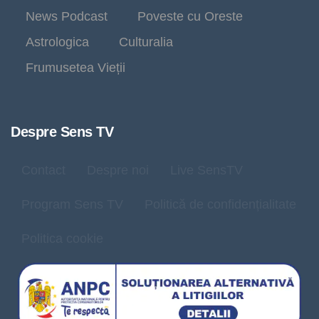
News Podcast
Poveste cu Oreste
Astrologica
Culturalia
Frumusetea Vieții
Despre Sens TV
Contact
Despre noi
Live SensTV
Program Sens TV
Politică de confidențialitate
Politica cookie