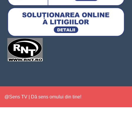
@Sens TV | Dă sens omului din tine!