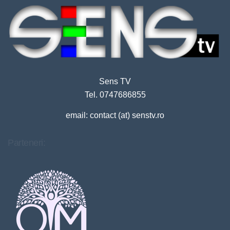
Sens TV
Tel. 0747686855
email: contact (at) senstv.ro
Parteneri: