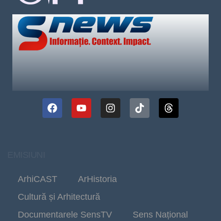
EMISIUNI
ArhiCAST
ArHistoria
Cultură și Arhitectură
Documentarele SensTV
Sens Național