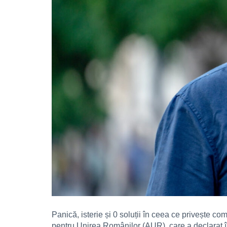
Panică, isterie și 0 soluții în ceea ce privește
pentru Unirea Românilor (AUR), care a declarat în 