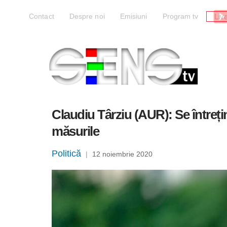
Liv
Contact
Despre noi
Emisiuni
Program tv
Claudiu Târziu (AUR): Se întreți
măsurile
Politică
|
12 noiembrie 2020