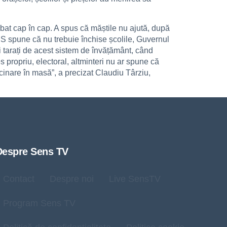
 bat cap în cap. A spus că măștile nu ajută, după
OMS spune că nu trebuie închise școlile, Guvernul
fi tarați de acest sistem de învățământ, când
 propriu, electoral, altminteri nu ar spune că
ccinare în masă”, a precizat Claudiu Târziu,
Despre Sens TV
Contact
Despre noi
Live SensTV
Program Sens TV