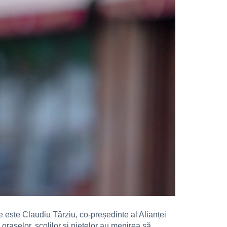
 este Claudiu Târziu, co-președinte al Alianței
orașelor, școlilor și piețelor au menirea să