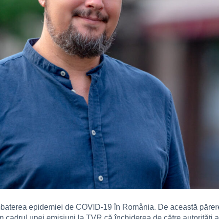
 combaterea epidemiei de COVID-19 în România. De această părere
cadrul unei emisiuni la TVR că închiderea de către autorități a 