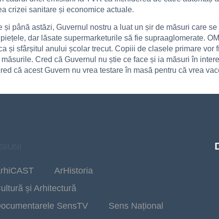
a crizei sanitare și economice actuale.
 și până astăzi, Guvernul nostru a luat un șir de măsuri care se
ise piețele, dar lăsate supermarketurile să fie supraaglomerate. 
a și sfârșitul anului școlar trecut. Copiii de clasele primare vor 
ăsurile. Cred că Guvernul nu știe ce face și ia măsuri în interes
i cred că acest Guvern nu vrea testare în masă pentru că vrea va
SIUNI
rhiCAST
ArHistoria
ultură și Arhitectură
ocumentarele SensTV
Sens Național