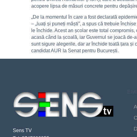
acopere lipsa de măsuri concrete pentru depășire
„De la momentul în care a fost declarată epidemie
– „luați și puneți măști”, a spus că trebuie înch
le închide. Acest an școlar este total compromis, c
acasă când la școală, iar Guvernul se joacă de-a m
sunt sigure alegerile, dar ar închide toată țara ș
candidat AUR la Senat pentru București.
EMI
A
C
D
Sens TV