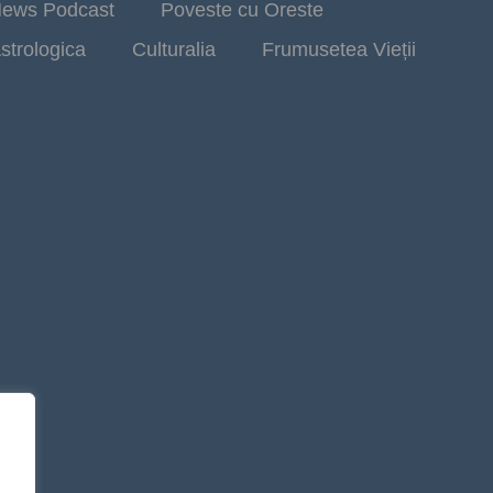
ews Podcast
Poveste cu Oreste
strologica
Culturalia
Frumusetea Vieții