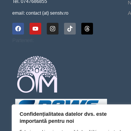
Tel. 0747686855
N
A
email: contact (at) senstv.ro
Parteneri:
Confidențialitatea datelor dvs. este
importantă pentru noi