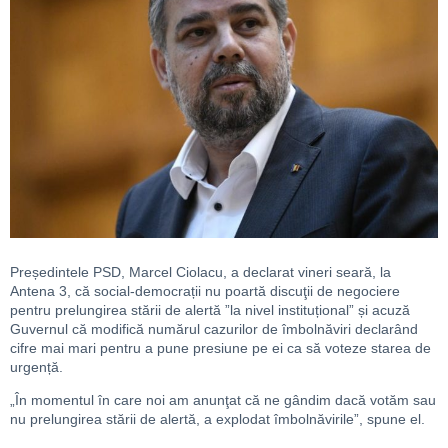
Președintele PSD, Marcel Ciolacu, a declarat vineri seară, la
Antena 3, că social-democrații nu poartă discuţii de negociere
pentru prelungirea stării de alertă ”la nivel instituțional” și acuză
Guvernul că modifică numărul cazurilor de îmbolnăviri declarând
cifre mai mari pentru a pune presiune pe ei ca să voteze starea de
urgență.
„În momentul în care noi am anunţat că ne gândim dacă votăm sau
nu prelungirea stării de alertă, a explodat îmbolnăvirile”, spune el.