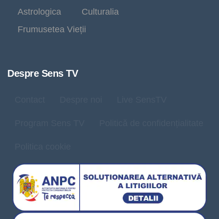
Astrologica
Culturalia
Frumusetea Vieții
Despre Sens TV
Contact
Despre noi
Live SensTV
Program Sens TV
Politică de confidențialitate
Politica cookie