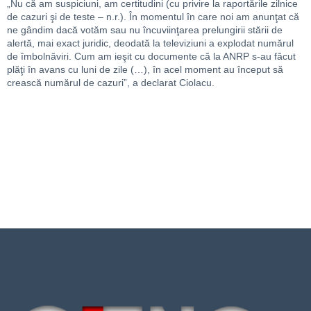
„Nu că am suspiciuni, am certitudini (cu privire la raportările zilnice
de cazuri şi de teste – n.r.). În momentul în care noi am anunţat că
ne gândim dacă votăm sau nu încuviinţarea prelungirii stării de
alertă, mai exact juridic, deodată la televiziuni a explodat numărul
de îmbolnăviri. Cum am ieşit cu documente că la ANRP s-au făcut
plăţi în avans cu luni de zile (…), în acel moment au început să
crească numărul de cazuri”, a declarat Ciolacu.