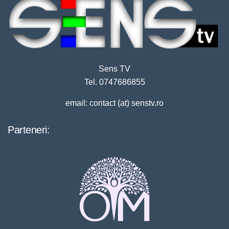
Sens TV
Tel. 0747686855
email: contact (at) senstv.ro
Parteneri: