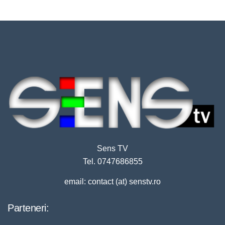
Sens TV
Tel. 0747686855
email: contact (at) senstv.ro
Parteneri: