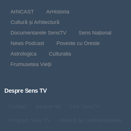
ArhiCAST
ArHistoria
Cultură și Arhitectură
Documentarele SensTV
Sens Național
News Podcast
Poveste cu Oreste
Astrologica
Culturalia
Frumusetea Vieții
Despre Sens TV
Contact
Despre noi
Live SensTV
Program Sens TV
Politică de confidențialitate