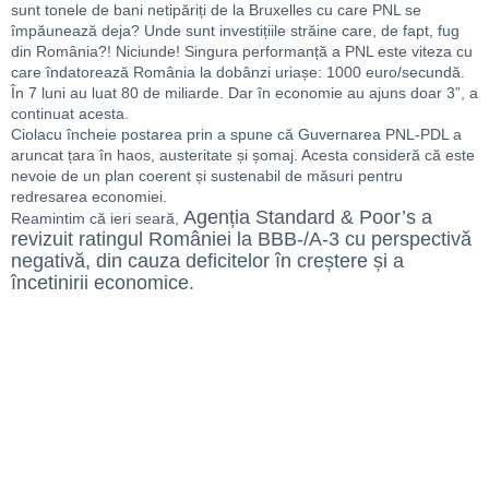
sunt tonele de bani netipăriți de la Bruxelles cu care PNL se
împăunează deja? Unde sunt investițiile străine care, de fapt, fug
din România?! Niciunde! Singura performanță a PNL este viteza cu
care îndatorează România la dobânzi uriașe: 1000 euro/secundă.
În 7 luni au luat 80 de miliarde. Dar în economie au ajuns doar 3”, a
continuat acesta.
Ciolacu încheie postarea prin a spune că Guvernarea PNL-PDL a
aruncat țara în haos, austeritate și șomaj. Acesta consideră că este
nevoie de un plan coerent și sustenabil de măsuri pentru
redresarea economiei.
Agenția Standard & Poor’s a
Reamintim că ieri seară,
revizuit ratingul României la BBB-/A-3 cu perspectivă
negativă, din cauza deficitelor în creștere și a
încetinirii economice.