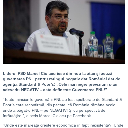
Liderul PSD Marcel Ciolacu iese din nou la atac și acuză
guvernarea PNL pentru ratingul negativ dat României dat de
agenția Standard & Poor’s: „Cele mai negre previziuni s-au
adeverit: NEGATIV – asta definește Guvernarea PNL!”
”Toate minciunile guvernării PNL au fost spulberate de Standard &
Poor’s care reconfirmă, din păcate, că România rămâne acolo
unde a băgat-o PNL – pe NEGATIV! Și cu perspectivă de
înrăutățire!”, a scris Marcel Ciolacu pe Facebook.
”Unde este măreața creștere economică în fapt inexistentă?! Unde